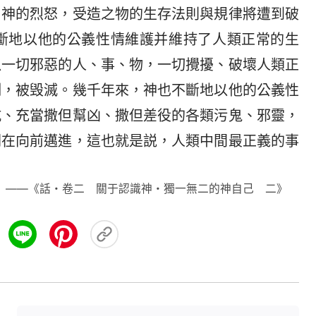
了神的烈怒，受造之物的生存法則與規律將遭到破
斷地以他的公義性情維護并維持了人類正常的生
以一切邪惡的人、事、物，一切攪擾、破壞人類正
制，被毁滅。幾千年來，神也不斷地以他的公義性
抗、充當撒但幫凶、撒但差役的各類污鬼、邪靈，
劃在向前邁進，這也就是説，人類中間最正義的事
——《話・卷二 關于認識神・獨一無二的神自己 二》