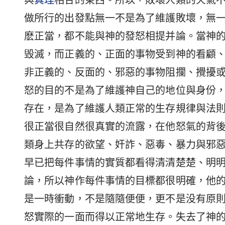
與
真理
相合的東西。所以，敗壞人類的火氣
做所行的出發點無一不是為了維護敗壞，無
麽正當，都不能與神的發怒相提并論。當神
毁滅，而正義的、正面的事物受到神的看顧
非正義的、反面的、邪惡的事物阻攔、攪擾
怒的目的不是為了維護神自己的地位與身份
存在，是為了維護人類正常的生存規律與法
很正當很自然很真實的流露，在他怒氣的背
類身上共存的欲望、奸詐、惡毒、暴力與邪
早已把每件事情的實質都看得清清楚楚、明
論，所以神作每件事情的目標都很明確，他
是一時衝動，不是隨隨便便，更不是没有原
怒實際的一面而得以正常地生存。失去了神