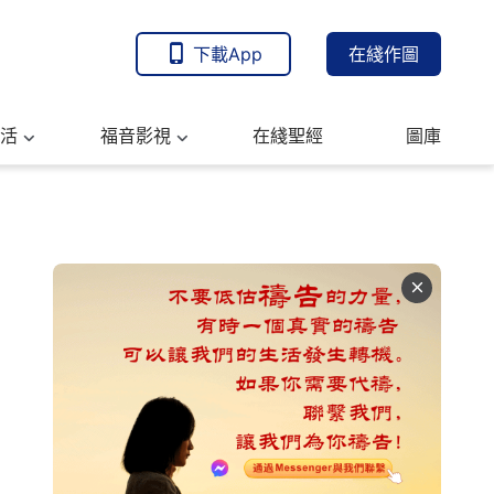
下載App
在綫作圖
活
福音影視
在綫聖經
圖庫