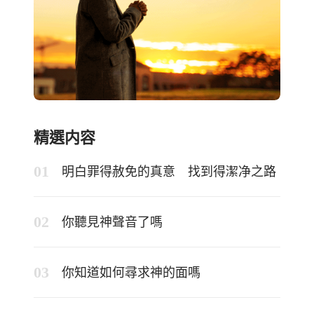
精選内容
明白罪得赦免的真意 找到得潔净之路
你聽見神聲音了嗎
你知道如何尋求神的面嗎