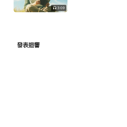
3:09
發表迴響