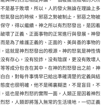
不能與神的烈怒相提并論。一個被撒但敗壞的人所
一不是基于敗壞，所以，人的發火無論在理論上多
的怒氣發出的時候，邪惡之勢被制止，邪惡之物被
、保守，得以繼續。神之所以有烈怒發出，是因着
或破壞了正義、正面事物的正常進行與發展。神發
，而是為了維護正義的、正面的、美與善的事物的
則，這就是神烈怒發出的根源。神的怒氣是神性情
後没有存心，没有狡詐，没有陰謀，更没有敗壞人
惡等等成分包含在其中。在神的烈怒發出之前，神
明白白，對每件事情早已給出準確清楚的定義與結
的態度也很明確，他不是稀裏糊塗，不是盲目，不
則，這也是神烈怒的實際一面，人類正是因着神烈
的烈怒，人類即將落入無常的生活境地，一切正義