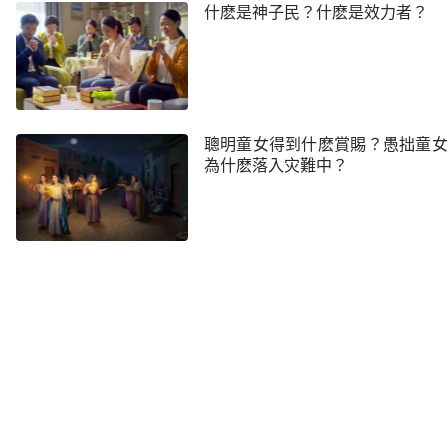
什麽是神子民？什麽是效力者？
聰明童女得到什麽賞賜？愚拙童女
為什麽落入灾難中？