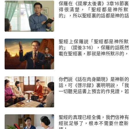
保羅在《提摩太後書》3章16節
得很清楚，「聖經都是神所默
的」，所以聖經裏的話都是神的話
聖經就代表神，我們根據保羅的話
神，這還能有錯嗎？
聖經上保羅説「聖經都是神所默
的」（提後3:16），保羅的話既
載在聖經裏，那就是神所默示的，
是神的話。我們信主就是信聖經，
管哪個道，只要離開聖經的就是
端！我們信主就是一切根據聖經，
是持守聖經上的話，聖經就是基督
你們説《話在肉身顯現》是神新的
的經典，也是我們信仰的根基，離
話，可《啓示録》裏明明説，「我
聖經不叫信主，離開聖經你還怎麽
一切聽見這書上預言的作見證，若
主啊？主的話都記載在聖經裏，别
人在這預言上加添什麽，神必將寫
還能找到主的話嗎？我們信主不根
這書上的灾禍加在他身上」（
聖經還根據什麽？
22:18），這不是加添聖經嗎？
聖經的真理已經全備，我們信神有
經就足够了，根本不需要什麽新