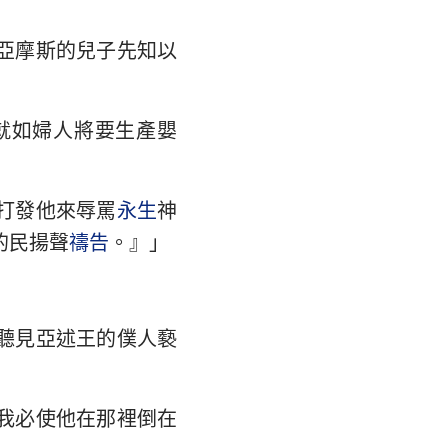
翰福音
馬書
亞摩斯的兒子先知以
林多後書
就如婦人將要生產嬰
弗所書
羅西書
打發他來辱罵
永生
神
撒羅尼迦後書
的民揚聲
禱告
。』」
摩太後書
利門書
聽見亞述王的僕人褻
各書
得後書
我必使他在那裡倒在
翰二書