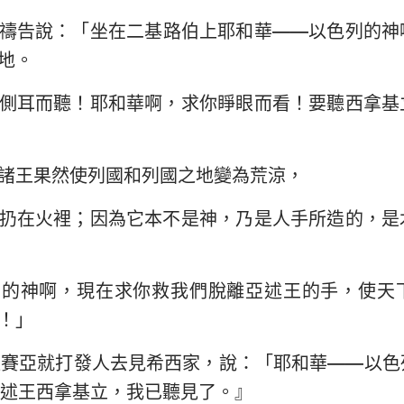
禱告說：「坐在二基路伯上耶和華——以色列的神
地。
側耳而聽！耶和華啊，求你睜眼而看！要聽西拿基
諸王果然使列國和列國之地變為荒涼，
扔在火裡；因為它本不是神，乃是人手所造的，是
們的神啊，現在求你救我們脫離亞述王的手，使天
！」
以賽亞就打發人去見希西家，說：「耶和華——以色
述王西拿基立，我已聽見了。』