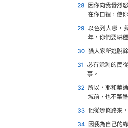
28
因你向我發烈
在你口裡，使你
29
以色列人哪，
年，你們要耕種
30
猶大家所逃脫
31
必有餘剩的民
事。
32
所以，耶和華
城前，也不築壘
33
他從哪條路來
34
因我為自己的