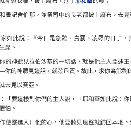
就撕裂衣服，披上麻布，進了
耶和華
的殿；
民數記
路加福音
約
約書亞記
使徒行傳
羅
和書記舍伯那，並祭司中的長老都披上麻布，去見
路得記
哥林多前書
哥
西家如此說：『今日是急難、責罰、凌辱的日子，
撒母耳記下
加拉太書
以
生產。
列王紀下
腓立比書
歌
你的神聽見拉伯沙基的一切話，就是他主人亞述王
歷代志下
帖撒羅尼迦前書
帖
—你的神聽見這話，就發斥責。故此，求你為餘剩
尼希米記
提摩太前書
提
就去見以賽亞。
約伯記
提多書
腓
：「要這樣對你們的主人說，『耶和華如此說：你
箴言
希伯來書
雅
懼怕。
雅歌
彼得前書
彼
作使靈進入）他的心，他要聽見風聲就歸回本地。
耶利米書
約翰一書
約