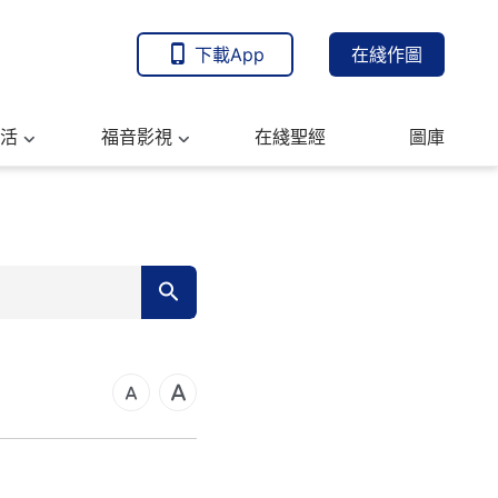
下載App
在綫作圖
活
福音影視
在綫聖經
圖庫
7
14
21
可福音