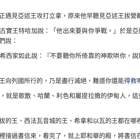
以西結書
約翰三書
猶
正遇見亞述王攻打立拿，原來他早聽見亞述王拔營
何西阿書
啟示錄
古實王特哈加說：「他出來要與你爭戰。」於是亞
阿摩司書
們說：
約拿書
希西家如此說：『不要聽你所倚靠的神欺哄你，說
那鴻書
王向列國所行的，乃是盡行滅絕，難道你還能
得救
西番雅書
撒迦利亞書
，就是歌散、哈蘭、利色和屬提拉撒的伊甸人，這
拔的王、西法瓦音城的王、希拿和以瓦的王都在哪
裡接過書信來，看完了，就上耶和華的殿，將書信