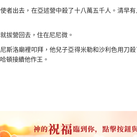
的使者出去，在亞述營中殺了十八萬五千人。清早有
立就拔營回去，住在尼尼微。
神尼斯洛廟裡叩拜，他兒子亞得米勒和沙利色用刀殺
哈頓接續他作王。