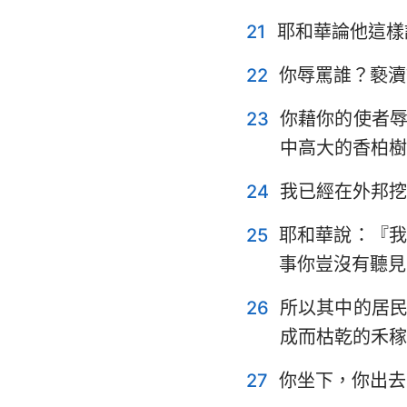
21
耶和華論他這樣
22
你辱罵誰？褻瀆
23
你藉你的使者
中高大的香柏樹
24
我已經在外邦挖
25
耶和華說：『
事你豈沒有聽見
26
所以其中的居
成而枯乾的禾稼
27
你坐下，你出去