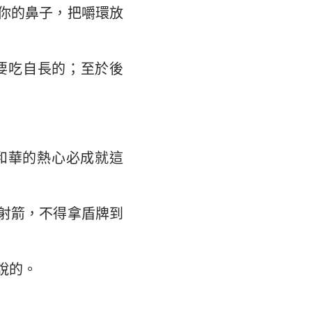
你的鼻子，把嚼環放
要吃自長的；至於後
和華的熱心必成就這
射箭，不得拿盾牌到
說的。