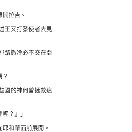
大書
離開拉吉。
述王又打發使者去見
耶路撒冷必不交在亞
嗎？
些國的神何曾拯救這
裡呢？』」
在耶和華面前展開。