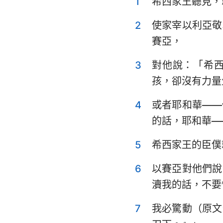
1
希西家王聽見，
利未記
申命記
2
使家宰以利亞敬
賽亞，
士師記
3
對他說：「希
撒母耳記上
孩，卻沒有力量
列王紀上
4
或者耶和華——
歷代志上
的話，耶和華—
以斯拉記
5
希西家王的臣僕
以斯帖記
6
以賽亞對他們說
詩篇
瀆我的話，不要
傳道書
7
我必驚動（原文
以賽亞書