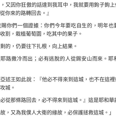
怒，又因你狂傲的話達到我耳中，我就要用鉤子鉤上
從你來的路轉回去。』
我賜你們一個證據：你們今年要吃自生的，明年也
收割，栽植葡萄園，吃其中的果子。
餘剩的，仍要往下扎根，向上結果。
從耶路撒冷而出；必有逃脫的人從錫安山而來。耶
論亞述王如此說：『他必不得來到這城，也不在這裡
攻城。
，必從那條路回去，必不得來到這城。』這是耶和華
緣故，又為我僕人大衛的緣故，必保護拯救這城。」