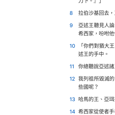
刀下。』」
耶利米哀歌
8
拉伯沙基回去，
但以理書
9
亞述王聽見人論
約珥書
希西家，吩咐他
俄巴底亞書
10
「你們對猶大王
述王的手中。
彌迦書
11
你總聽說亞述諸
哈巴谷書
哈該書
12
我列祖所毀滅的
些國呢？
瑪拉基書
13
哈馬的王、亞珥
14
希西家從使者手