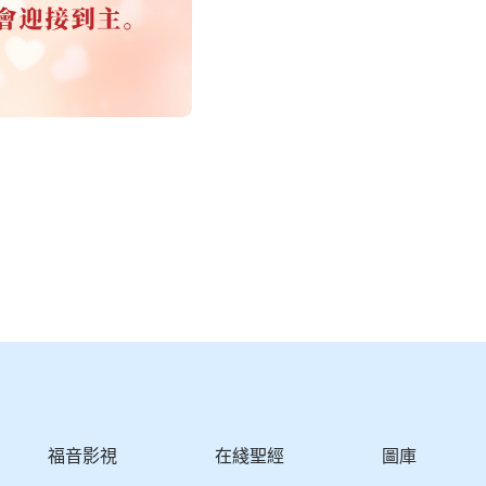
福音影視
在綫聖經
圖庫