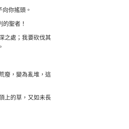
子向你搖頭。
列的聖者！
深之處；我要砍伐其
。
荒廢，變為亂堆，這
頂上的草，又如未長