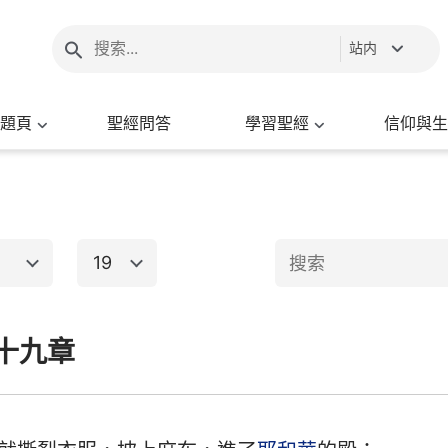
站内
題頁
聖經問答
學習聖經
信仰與生
19
1
2
3
4
5
6
十九章
新約聖經
8
9
10
11
12
13
15
16
17
18
19
20
出埃及記
馬太福音
馬
22
23
24
25