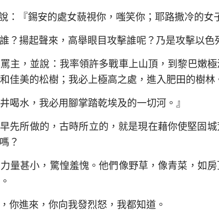
說：『錫安的處女藐視你，嗤笑你；耶路撒冷的女
誰？揚起聲來，高舉眼目攻擊誰呢？乃是攻擊以色
辱罵主，並說：我率領許多戰車上山頂，到黎巴嫩極
和佳美的松樹；我必上極高之處，進入肥田的樹林
井喝水，我必用腳掌踏乾埃及的一切河。』
我早先所做的，古時所立的，就是現在藉你使堅固城
嗎？
民力量甚小，驚惶羞愧。他們像野草，像青菜，如房
。
，你進來，你向我發烈怒，我都知道。