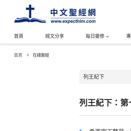
首頁
經文分享
每日靈修
專
首頁
在綫聖經
列王紀下
列王紀下：第
舊約聖經
創世記