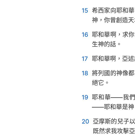
15
希西家向耶和華
神，你曾創造天
16
耶和華啊，求你
生神的話。
17
耶和華啊，亞述
18
將列國的神像都
絕它。
19
耶和華——我
——耶和華是神
20
亞摩斯的兒子
既然求我攻擊亞