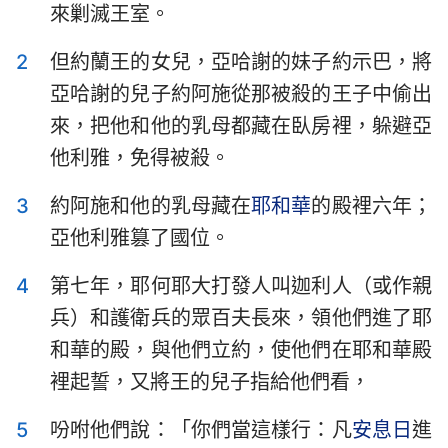
來剿滅王室。
以斯拉記
尼希米記
2
但約蘭王的女兒，亞哈謝的妹子約示巴，將
以斯帖記
約伯記
亞哈謝的兒子約阿施從那被殺的王子中偷出
詩篇
箴言
來，把他和他的乳母都藏在臥房裡，躲避亞
傳道書
雅歌
他利雅，免得被殺。
以賽亞書
耶利米書
3
約阿施和他的乳母藏在
耶和華
的殿裡六年；
亞他利雅篡了國位。
耶利米哀歌
以西結書
4
第七年，耶何耶大打發人叫迦利人（或作親
但以理書
何西阿書
兵）和護衛兵的眾百夫長來，領他們進了耶
約珥書
阿摩司書
和華的殿，與他們立約，使他們在耶和華殿
俄巴底亞書
約拿書
裡起誓，又將王的兒子指給他們看，
彌迦書
那鴻書
5
吩咐他們說：「你們當這樣行：凡
安息日
進