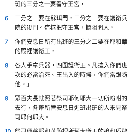
班的三分之一要看守王宮，
哈巴谷書
西番雅書
哈該書
撒迦利亞書
6
三分之一要在蘇珥門，三分之一要在護衛兵
院的後門。這樣把守王宮，攔阻閒人。
瑪拉基書
7
你們安息日所有出班的三分之二要在耶和華
的殿裡護衛王，
8
各人手拿兵器，四圍護衛王。凡擅入你們班
次的必當治死。王出入的時候，你們當跟隨
他。」
9
眾百夫長就照著祭司耶何耶大一切所吩咐的
去行，各帶所管安息日進班出班的人來見祭
司耶何耶大。
10
祭司便將耶和華殿裡所藏大衛王的槍和盾牌