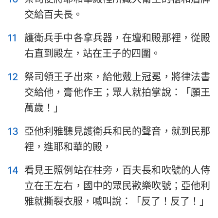
交給百夫長。
11
護衛兵手中各拿兵器，在壇和殿那裡，從殿
右直到殿左，站在王子的四圍。
12
祭司領王子出來，給他戴上冠冕，將律法書
交給他，膏他作王；眾人就拍掌說：「願王
萬歲！」
13
亞他利雅聽見護衛兵和民的聲音，就到民那
裡，進耶和華的殿，
1
2
3
4
5
6
7
14
看見王照例站在柱旁，百夫長和吹號的人侍
立在王左右，國中的眾民歡樂吹號；亞他利
8
9
10
11
12
13
14
雅就撕裂衣服，喊叫說：「反了！反了！」
15
16
17
18
19
20
21