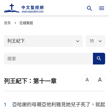
首頁
舊約聖經
在綫聖經
新約聖經
創世記
出埃及記
列王紀下
11
利未記
民數記
申命記
約書亞記
士師記
路得記
列王紀下：第十一章
撒母耳記上
撒母耳記下
列王紀上
列王紀下
歷代志上
歷代志下
1
亞哈謝的母親亞他利雅見她兒子死了，就起