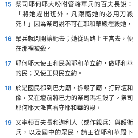
15
祭司耶何耶大吩咐管轄軍兵的百夫長說：
22
23
24
25
「將她趕出班外，凡跟隨她的必用刀殺
死！」因為祭司說不可在耶和華殿裡殺她，
16
眾兵就閃開讓她去；她從馬路上王宮去，便
在那裡被殺。
17
耶何耶大使王和民與耶和華立約，做耶和華
的民；又使王與民立約。
18
於是國民都到巴力廟，拆毀了廟，打碎壇和
像，又在壇前將巴力的祭司瑪坦殺了。祭司
耶何耶大派官看守耶和華的殿，
19
又率領百夫長和迦利人（或作親兵）與護衛
兵，以及國中的眾民，請王從耶和華殿下