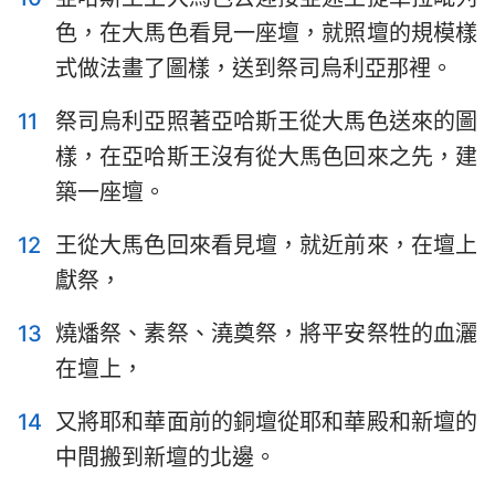
色，在大馬色看見一座壇，就照壇的規模樣
式做法畫了圖樣，送到祭司烏利亞那裡。
11
祭司烏利亞照著亞哈斯王從大馬色送來的圖
樣，在亞哈斯王沒有從大馬色回來之先，建
築一座壇。
12
王從大馬色回來看見壇，就近前來，在壇上
獻祭，
13
燒燔祭、素祭、澆奠祭，將平安祭牲的血灑
1
2
3
4
5
6
7
在壇上，
8
9
10
11
12
13
14
14
又將耶和華面前的銅壇從耶和華殿和新壇的
15
16
17
18
19
20
21
中間搬到新壇的北邊。
22
23
24
25