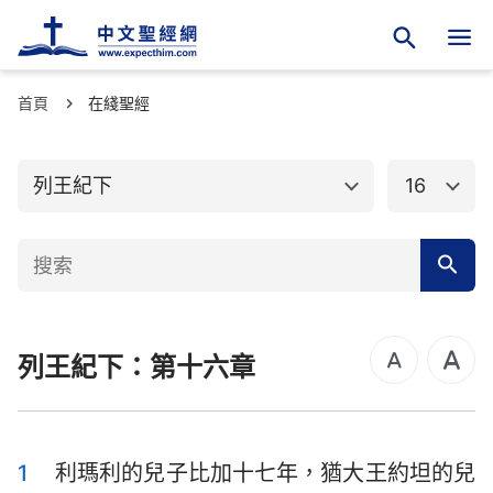
首頁
舊約聖經
在綫聖經
新約聖經
創世記
出埃及記
列王紀下
16
利未記
民數記
申命記
約書亞記
士師記
路得記
列王紀下：第十六章
撒母耳記上
撒母耳記下
列王紀上
列王紀下
歷代志上
歷代志下
1
利瑪利的兒子比加十七年，猶大王約坦的兒