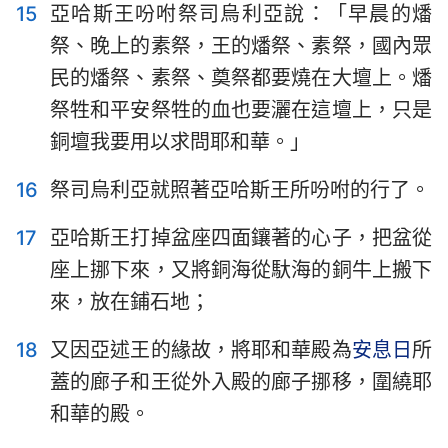
15
亞哈斯王吩咐祭司烏利亞說：「早晨的燔
祭、晚上的素祭，王的燔祭、素祭，國內眾
民的燔祭、素祭、奠祭都要燒在大壇上。燔
祭牲和平安祭牲的血也要灑在這壇上，只是
銅壇我要用以求問耶和華。」
16
祭司烏利亞就照著亞哈斯王所吩咐的行了。
17
亞哈斯王打掉盆座四面鑲著的心子，把盆從
座上挪下來，又將銅海從馱海的銅牛上搬下
來，放在鋪石地；
18
又因亞述王的緣故，將耶和華殿為
安息日
所
蓋的廊子和王從外入殿的廊子挪移，圍繞耶
和華的殿。