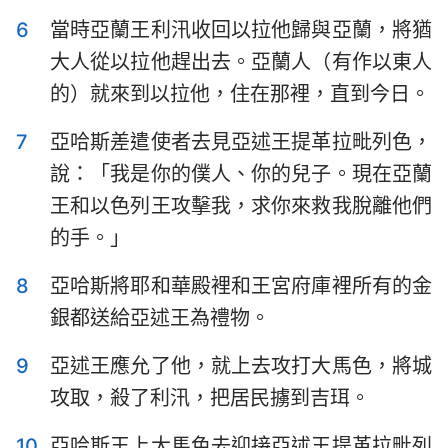
哈巴谷書
西番雅書
6
當時亞蘭王利汛收回以拉他歸與亞蘭，將猶
哈該書
撒迦利亞書
大人從以拉他趕出去。亞蘭人（有作以東人
的）就來到以拉他，住在那裡，直到今日。
瑪拉基書
7
亞哈斯差遣使者去見亞述王提革拉毗列色，
說：「我是你的僕人、你的兒子。現在亞蘭
王和以色列王攻擊我，求你來救我脫離他們
的手。」
8
亞哈斯將耶和華殿裡和王宮府庫裡所有的金
銀都送給亞述王為禮物。
9
亞述王應允了他，就上去攻打大馬色，將城
攻取，殺了利汛，把居民擄到吉珥。
10
亞哈斯王上大馬色去迎接亞述王提革拉毗列