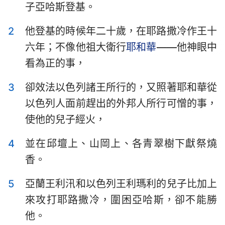
子亞哈斯登基。
以斯拉記
尼希米記
2
他登基的時候年二十歲，在耶路撒冷作王十
以斯帖記
約伯記
六年；不像他祖大衛行
耶和華
——他神眼中
詩篇
箴言
看為正的事，
傳道書
雅歌
3
卻效法以色列諸王所行的，又照著耶和華從
以賽亞書
耶利米書
以色列人面前趕出的外邦人所行可憎的事，
使他的兒子經火，
耶利米哀歌
以西結書
4
並在邱壇上、山岡上、各青翠樹下獻祭燒
但以理書
何西阿書
香。
約珥書
阿摩司書
5
亞蘭王利汛和以色列王利瑪利的兒子比加上
俄巴底亞書
約拿書
來攻打耶路撒冷，圍困亞哈斯，卻不能勝
彌迦書
那鴻書
他。