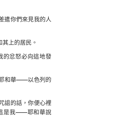
差遣你們來見我的人
和其上的居民。
我的忿怒必向這地發
耶和華——以色列的
咒詛的話，你便心裡
這是我——耶和華說