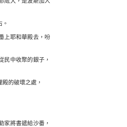
耶底大，是波斯加人
翰福音
馬書
右。
林多後書
番上耶和華殿去，吩
弗所書
羅西書
從民中收聚的銀子，
撒羅尼迦後書
摩太後書
理殿的破壞之處，
利門書
各書
得後書
勒家將書遞給沙番，
翰二書