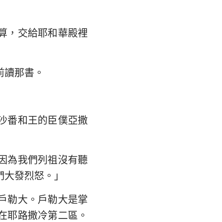
大書
算，交給耶和華殿裡
前讀那書。
沙番和王的臣僕亞撒
因為我們列祖沒有聽
們大發烈怒。」
戶勒大。戶勒大是掌
在耶路撒冷第二區。