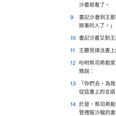
沙番就看了。
耶利米哀歌
9
書記沙番到王那
但以理書
辦事的人了。」
約珥書
10
書記沙番又對王
俄巴底亞書
11
王聽見律法書上
彌迦書
12
吩咐祭司希勒家
哈巴谷書
雅說：
哈該書
13
「你們去，為我
瑪拉基書
從這書上的言語
14
於是，祭司希勒
管禮服沙龍的妻