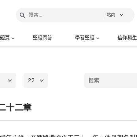
站内
題頁
聖經問答
學習聖經
信仰與生
22
1
2
3
4
5
6
二十二章
新約聖經
8
9
10
11
12
13
15
16
17
18
19
20
出埃及記
馬太福音
馬
22
23
24
25