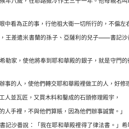
候年八歲，在耶路撒冷作王三十一年。他母親名叫
民數記
路加福音
約
約書亞記
使徒行傳
羅
眼中看為正的事，行他祖大衛一切所行的，不偏左
路得記
哥林多前書
哥
，王差遣米書蘭的孫子、亞薩利的兒子——書記沙
撒母耳記下
加拉太書
以
列王紀下
腓立比書
歌
希勒家，使他將奉到耶和華殿的銀子，就是守門的
歷代志下
帖撒羅尼迦前書
帖
尼希米記
提摩太前書
提
辦事的人，使他們轉交耶和華殿裡做工的人，好修
約伯記
提多書
腓
工人並瓦匠，又買木料和鑿成的石頭修理殿宇，
箴言
希伯來書
雅
的人手裡，不與他們算賬，因為他們辦事誠實。」
雅歌
彼得前書
彼
書記沙番說：「我在耶和華殿裡得了律法書。」希
耶利米書
約翰一書
約