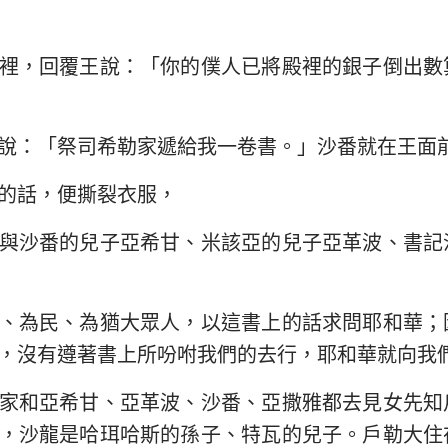
以西結書
約翰三書
猶
裡，回覆王說：「你的僕人已將殿裡的銀子倒出數
何西阿書
啟示錄
阿摩司書
說：「祭司希勒家遞給我一卷書。」沙番就在王面
約拿書
的話，便撕裂衣服，
那鴻書
與沙番的兒子亞希甘、米該亞的兒子亞革波、書記
西番雅書
撒迦利亞書
、為民、為猶大眾人，以這書上的話求問耶和華；
，沒有遵著書上所吩咐我們的去行，耶和華就向我
家和亞希甘、亞革波、沙番、亞撒雅都去見女先知
，沙龍是哈珥哈斯的孫子、特瓦的兒子。戶勒大住