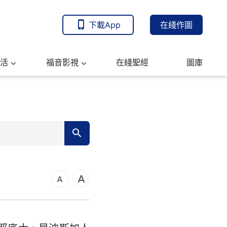
下載App
在綫作圖
活
福音影視
在綫聖經
圖庫
7
14
21
可福音