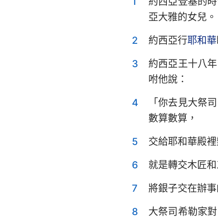
1
約西亞登基的時
利未記
亞大雅的女兒。
申命記
2
約西亞行
耶和華
士師記
3
約西亞王十八年
撒母耳記上
咐他說：
列王紀上
4
「你去見大祭司
歷代志上
數算數算，
以斯拉記
5
交給耶和華殿裡
以斯帖記
6
就是轉交木匠和
詩篇
7
將銀子交在辦事
傳道書
8
大祭司希勒家對
以賽亞書