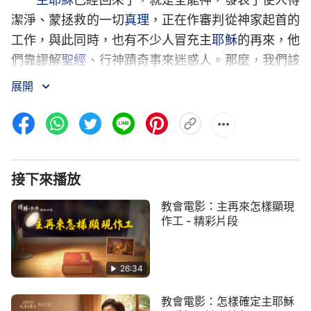
潔淨、蒙拯救的一切
真理
，正在作審判從神家起首的
工作，與此同時，也有不少人冒充主
耶穌
的再來，他
們靠謬解
聖經
、行神蹟奇事來迷惑人。那麼，我們該
怎樣看透假
基督
的邪惡實質棄絕假基督，該怎樣認識
展開
基督的實質做聰明童女迎接新郎呢？此短片將帶您明
白分辨真假基督方面的真理，迎接主耶穌的重歸。
接下來播放
教會電影：主再來怎樣顯現
作工 - 精彩片段
26:34
教會電影：怎樣確定主耶穌