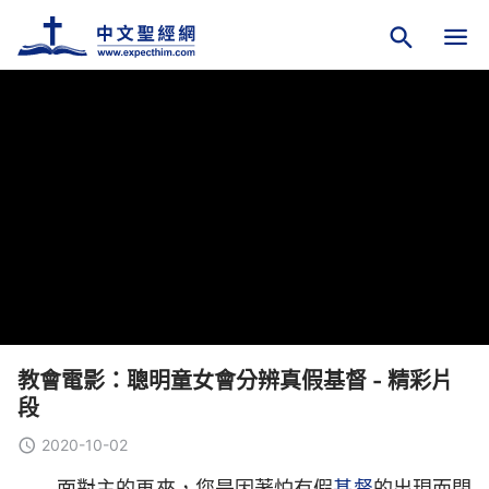
教會電影：聰明童女會分辨真假基督 - 精彩片
段
2020-10-02
面對主的再來，您是因著怕有假
基督
的出現而閉