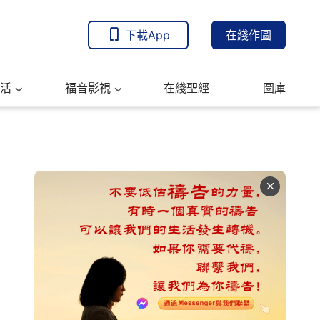
下載App
在綫作圖
活
福音影視
在綫聖經
圖庫