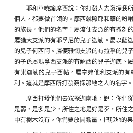
耶和華曉諭摩西說：你打發人去窺探我
個人，都要做首領的。摩西就照耶和華的吩
的族長。他們的名字：屬流便支派的有撒刻
屬猶大支派的有耶孚尼的兒子迦勒。屬以薩
的兒子何西阿。屬便雅憫支派的有拉孚的兒
的子孫屬瑪拿西支派的有穌西的兒子迦底。
有米迦勒的兒子西帖。屬拿弗他利支派的有
利。這就是摩西所打發窺探那地之人的名字。
摩西打發他們去窺探迦南地，說：你們
是弱，是多是少，所住之地是好是歹，所住
中有樹木沒有。你們要放開膽量，把那地的果