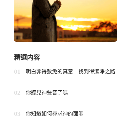
精選内容
明白罪得赦免的真意 找到得潔净之路
你聽見神聲音了嗎
你知道如何尋求神的面嗎