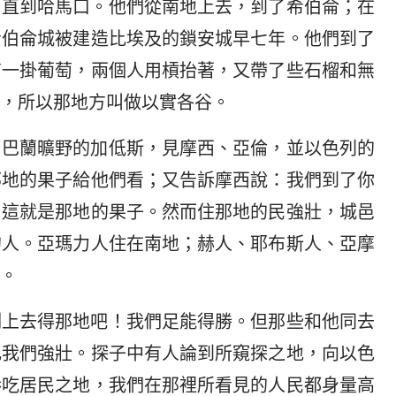
，直到哈馬口。他們從南地上去，到了希伯侖；在
希伯侖城被建造比埃及的鎖安城早七年。他們到了
有一掛葡萄，兩個人用槓抬著，又帶了些石榴和無
，所以那地方叫做以實各谷。
了巴蘭曠野的加低斯，見摩西、亞倫，並以色列的
那地的果子給他們看；又告訴摩西說：我們到了你
；這就是那地的果子。然而住那地的民強壯，城邑
的人。亞瑪力人住在南地；赫人、耶布斯人、亞摩
。
刻上去得那地吧！我們足能得勝。但那些和他同去
比我們強壯。探子中有人論到所窺探之地，向以色
吞吃居民之地，我們在那裡所看見的人民都身量高