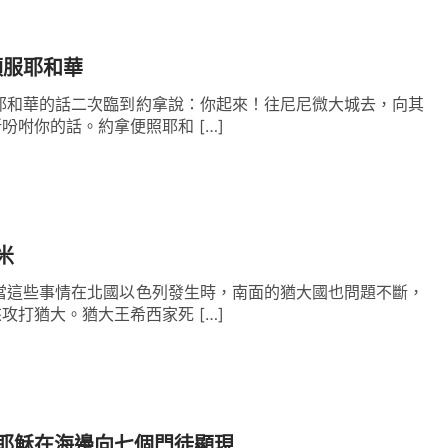
順服耶和華
耶和華的話二次臨到約拿說：你起來！往尼尼微大城去，向其
吩咐你的話。約拿便照耶和 […]
米
當這些事情在北國以色列發生時，南面的猶大國也問題不斷，
攻打猶大。猶大王希西家死 […]
耶穌在海邊向七個門徒顯現