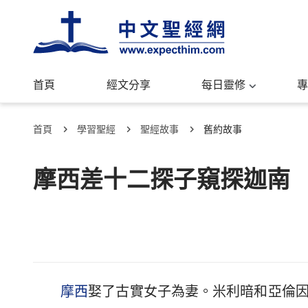
首頁
經文分享
每日靈修
專
首頁
學習聖經
聖經故事
舊約故事
摩西差十二探子窺探迦南
摩西
娶了古實女子為妻。米利暗和亞倫