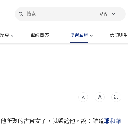
站内
題頁
聖經問答
學習聖經
信仰與生
因他所娶的古實女子，就毀謗他，說：難道
耶和華