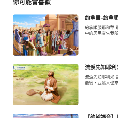
你可能會喜歡
約拿書-約拿
約拿順服耶和華 
中的居民宣告我所
流淚先知耶利
流淚先知耶利米 
最後，亞述人也來
【約翰福音】