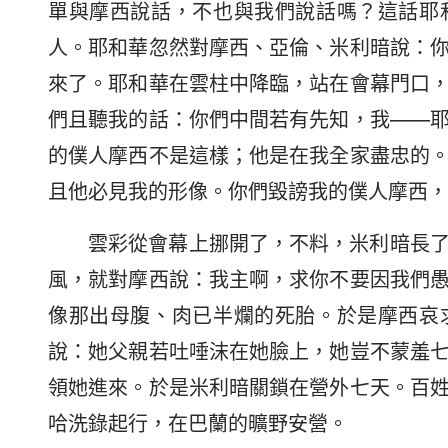
單與摩西說話，不也與我們說話嗎？這話耶
人。耶和華忽然對摩西、亞倫、米利暗說：
來了。耶和華在雲柱中降臨，站在會幕門口
們且聽我的話：你們中間若有先知，我——
的僕人摩西不是這樣；他是在我全家盡忠的
且他必見我的形像。你們毀謗我的僕人摩西，
雲彩從會幕上挪開了，不料，米利暗長
風，就對摩西說：我主啊，求你不要因我們
像那出母腹、肉已半爛的死胎。於是摩西哀
說：她父親若吐唾沫在她臉上，她豈不蒙羞
領她進來。於是米利暗關鎖在營外七天。百
哈洗錄起行，在巴蘭的曠野安營。