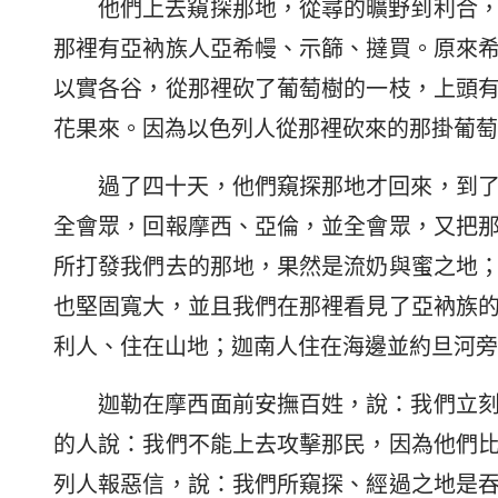
他們上去窺探那地，從尋的曠野到利合
那裡有亞衲族人亞希幔、示篩、撻買。原來
以實各谷，從那裡砍了葡萄樹的一枝，上頭
花果來。因為以色列人從那裡砍來的那掛葡萄
過了四十天，他們窺探那地才回來，到
全會眾，回報摩西、亞倫，並全會眾，又把
所打發我們去的那地，果然是流奶與蜜之地
也堅固寬大，並且我們在那裡看見了亞衲族
利人、住在山地；迦南人住在海邊並約旦河旁
迦勒在摩西面前安撫百姓，說：我們立
的人說：我們不能上去攻擊那民，因為他們
列人報惡信，說：我們所窺探、經過之地是