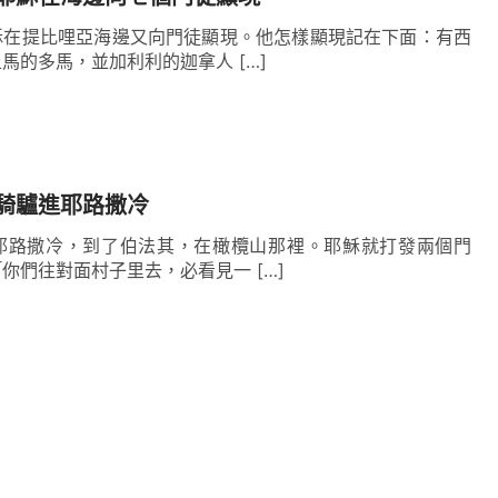
穌在提比哩亞海邊又向門徒顯現。他怎樣顯現記在下面：有西
馬的多馬，並加利利的迦拿人 […]
騎驢進耶路撒冷
耶路撒冷，到了伯法其，在橄欖山那裡。耶穌就打發兩個門
你們往對面村子里去，必看見一 […]