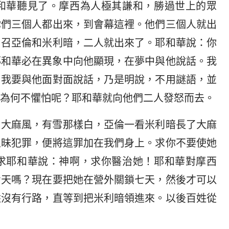
和華聽見了。摩西為人極其謙和，勝過世上的眾
你們三個人都出來，到會幕這裡。他們三個人就出
，召亞倫和米利暗，二人就出來了。耶和華說：你
耶和華必在異象中向他顯現，在夢中與他說話。我
。我要與他面對面說話，乃是明說，不用謎語，並
為何不懼怕呢？耶和華就向他們二人發怒而去。
了大麻風，有雪那樣白，亞倫一看米利暗長了大麻
愚昧犯罪，便將這罪加在我們身上。求你不要使她
求耶和華說：神啊，求你醫治她！耶和華對摩西
七天嗎？現在要把她在營外關鎖七天，然後才可以
姓沒有行路，直等到把米利暗領進來。以後百姓從