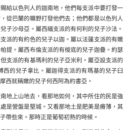
所賜給以色列人的迦南地，他們每支派中要打發一
咐，從巴蘭的曠野打發他們去；他們都是以色列人
的兒子沙母亞。屬西緬支派的有何利的兒子沙法。
迦支派的有約色的兒子以迦。屬以法蓮支派的有嫩
子帕提。屬西布倫支派的有梭底的兒子迦疊。約瑟
屬但支派的有基瑪利的兒子亞米利。屬亞設支派的
縛西的兒子拿比。屬迦得支派的有瑪基的兒子臼
摩西就稱嫩的兒子何西阿為約書亞。
從南地上山地去，看那地如何，其中所住的民是強
之處是營盤是堅城。又看那地土是肥美是瘠薄，其
子帶些來。那時正是葡萄初熟的時候。