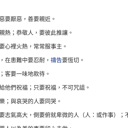
以西結書
約翰三書
猶
惡要厭惡，善要親近。
何西阿書
啟示錄
親熱；恭敬人，要彼此推讓。
阿摩司書
要心裡火熱，常常服事主。
約拿書
，在患難中要忍耐，
禱告
要恆切。
那鴻書
；客要一味地款待。
西番雅書
撒迦利亞書
給他們祝福；只要祝福，不可咒詛。
樂；與哀哭的人要同哭。
要志氣高大，倒要俯就卑微的人（人：或作事）；