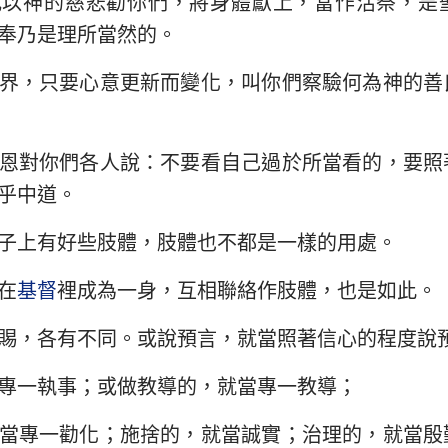
我以神的慈悲勸你們，將身體獻上，當作活祭，是
民數記
路加福音
約
奉乃是理所當然的。
約書亞記
使徒行傳
羅
界，只要心意更新而變化，叫你們察驗何為神的善
路得記
哥林多前書
哥
撒母耳記下
加拉太書
以
恩對你們各人說：不要看自己過於所當看的，要照
列王紀下
腓立比書
歌
乎中道。
歷代志下
帖撒羅尼迦前書
帖
子上有好些肢體，肢體也不都是一樣的用處。
尼希米記
提摩太前書
提
在
基督
裡成為一身，互相聯絡作肢體，也是如此。
約伯記
提多書
腓
賜，各有不同。或說預言，就當照著信心的程度說
箴言
希伯來書
雅
專一執事；或做教導的，就當專一教導；
雅歌
彼得前書
彼
當專一勸化；施捨的，就當誠實；治理的，就當殷
耶利米書
約翰一書
約