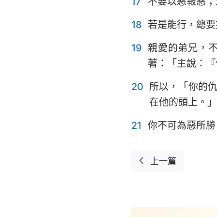
17
不要以惡報惡；
18
若是能行，總要
19
親愛的弟兄，
著：「主說：『
20
所以，「你的
在他的頭上。」
21
你不可為惡所勝
上一篇