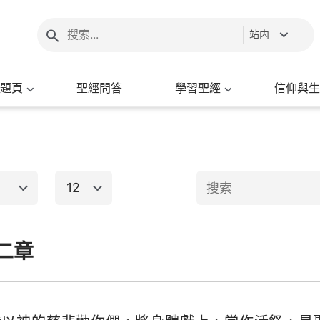
站内
題頁
聖經問答
學習聖經
信仰與生
12
1
2
3
4
5
6
二章
新約聖經
8
9
10
11
12
13
15
16
出埃及記
馬太福音
馬