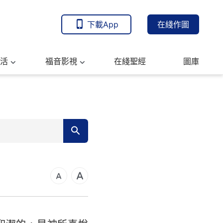
下載App
在綫作圖
活
福音影視
在綫聖經
圖庫
7
14
可福音