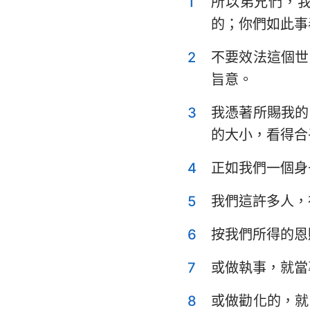
1
所以弟兄們，
利未記
的；你們如此事
申命記
2
不要效法這個世
士師記
旨意。
撒母耳記上
3
我憑著所賜我的
列王紀上
的大小，看得合
歷代志上
4
正如我們一個身
以斯拉記
5
我們這許多人，
以斯帖記
6
按我們所得的恩
詩篇
7
或做執事，就當
傳道書
8
或做勸化的，就
以賽亞書