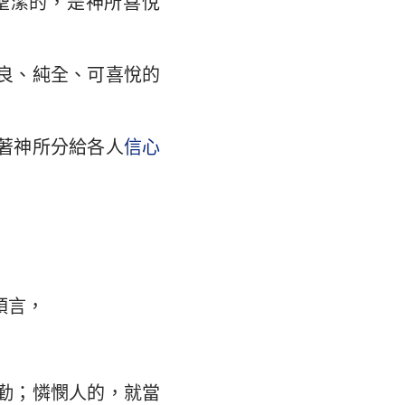
聖潔的，是神所喜悅
翰福音
馬書
良、純全、可喜悅的
林多後書
弗所書
著神所分給各人
信心
羅西書
撒羅尼迦後書
摩太後書
利門書
預言，
各書
得後書
勤；憐憫人的，就當
翰二書