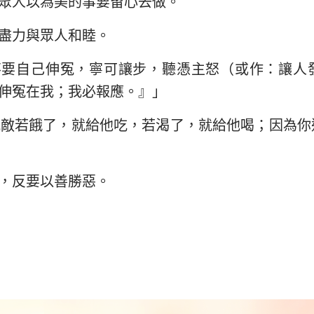
眾人以為美的事要留心去做。
盡力與眾人和睦。
不要自己伸冤，寧可讓步，聽憑主怒（或作：讓人
伸冤在我；我必報應。』」
仇敵若餓了，就給他吃，若渴了，就給他喝；因為你
，反要以善勝惡。