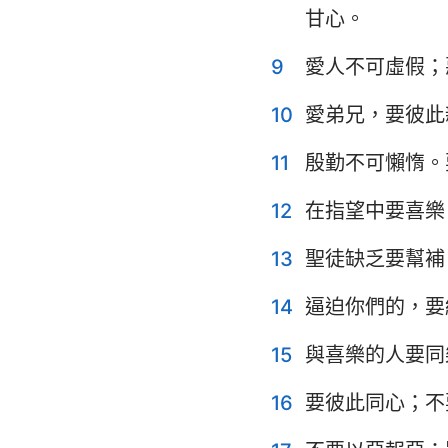
甘心。
耶利米哀歌
9
愛人不可虛假；
但以理書
10
愛弟兄，要彼此
約珥書
11
殷勤不可懶惰。
俄巴底亞書
12
在指望中要喜樂
彌迦書
13
聖徒缺乏要幫補
哈巴谷書
哈該書
14
逼迫你們的，要
瑪拉基書
15
與喜樂的人要同
16
要彼此同心；不