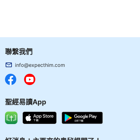
聯繫我們
info@expecthim.com
聖經易讀App