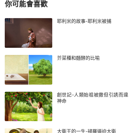
你可能會喜歡
耶利米的故事-耶利米被捕
芥菜種和麵酵的比喻
創世記-人類始祖被撒但引誘而違
神命
大衛王的一生-掃羅逼迫大衛