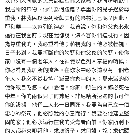
以色列人所獻的火祭都賜給你父家嗎？我所吩咐獻在
我居所的祭物，你們為何踐踏？尊重你的兒子過於尊
重我，將我民以色列所獻美好的祭物肥己呢？因此，
耶和華——以色列的神說：我曾說，你和你父家必永
遠行在我面前；現在我卻說，決不容你們這樣行。因
為尊重我的，我必重看他；藐視我的，他必被輕視。
日子必到，我要折斷你的膀臂和你父家的膀臂，使你
家中沒有一個老年人。在神使以色列人享福的時候，
你必看見我居所的敗落。在你家中必永遠沒有一個老
年人。我必不從我壇前滅盡你家中的人；那未滅的必
使你眼目乾癟、心中憂傷。你家中所生的人都必死在
中年。你的兩個兒子何弗尼、非尼哈所遭遇的事可作
你的證據：他們二人必一日同死。我要為自己立一個
忠心的祭司；他必照我的心意而行。我要為他建立堅
固的家；他必永遠行在我的受膏者面前。你家所剩下
的人都必來叩拜他，求塊銀子，求個餅，說：求你賜