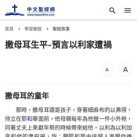
首頁
學習聖經
聖經故事
撒母耳生平-預言以利家遭禍
撒母耳的童年
那時，撒母耳還是孩子，穿著細麻布的以弗得，
侍立在
耶和華
面前。他母親每年為他做一件小外袍，
同著丈夫上來獻年祭的時候帶來給他。以利為以利加
拿和他的妻祝福，說：願耶和華由這婦人再賜你後