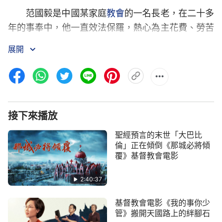
范國毅是中國某家庭
教會
的一名長老，在二十多
年的事奉中，他一直效法保羅，
­熱心為主花費、勞苦
作工，並堅信這樣追求就是在遵行天父的旨意，主來
展開
時自己肯定能
被提
­進
天國
。但當全能神的末世救恩臨
到他時，他卻持守觀念一次次拒絕、抵擋、定罪……
後來
­，經過與全能神教會傳道人的多次辯論，范國毅
終於幡然醒悟，真正明白了什麼是遵行天父
­旨意，怎
樣追求才能達到蒙拯救進天國……
接下來播放
聖經預言的末世「大巴比
每當想起這些往事，就如刺一樣扎在他的心
倫」正在傾倒《那城必將傾
上……
覆》基督教會電影
2:40:37
基督教會電影《我的事你少
管》搬開天國路上的絆腳石