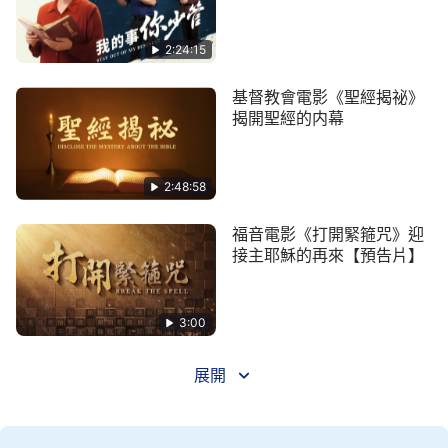
2:24:15
基督教會電影《聖經揭祕》
揭開聖經的内幕
2:48:58
福音電影《打開緊箍咒》迎
接主耶穌的再來【預告片】
3:00
展開