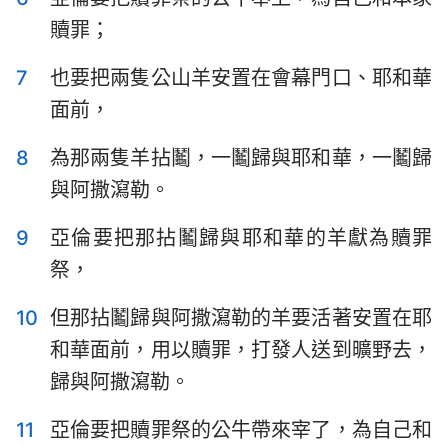
哈巴谷書
西番雅書
贖罪；
哈該書
撒迦利亞書
7
也要把兩隻公山羊安置在會幕門口、耶和華
瑪拉基書
面前，
8
為那兩隻羊拈鬮，一鬮歸與耶和華，一鬮歸
與阿撒瀉勒。
9
亞倫要把那拈鬮歸與耶和華的羊獻為贖罪
祭，
10
但那拈鬮歸與阿撒瀉勒的羊要活著安置在耶
和華面前，用以贖罪，打發人送到曠野去，
歸與阿撒瀉勒。
11
亞倫要把贖罪祭的公牛帶來宰了，為自己和