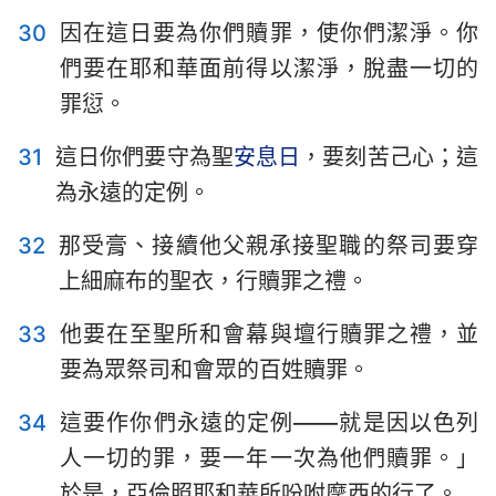
30
因在這日要為你們贖罪，使你們潔淨。你
們要在耶和華面前得以潔淨，脫盡一切的
罪愆。
31
這日你們要守為聖
安息日
，要刻苦己心；這
為永遠的定例。
32
那受膏、接續他父親承接聖職的祭司要穿
上細麻布的聖衣，行贖罪之禮。
33
他要在至聖所和會幕與壇行贖罪之禮，並
要為眾祭司和會眾的百姓贖罪。
34
這要作你們永遠的定例——就是因以色列
人一切的罪，要一年一次為他們贖罪。」
於是，亞倫照耶和華所吩咐摩西的行了。