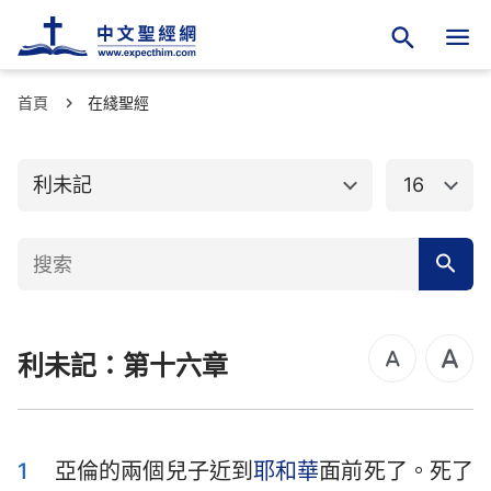
首頁
舊約聖經
在綫聖經
新約聖經
創世記
出埃及記
利未記
16
利未記
民數記
申命記
約書亞記
士師記
路得記
利未記：第十六章
撒母耳記上
撒母耳記下
列王紀上
列王紀下
歷代志上
歷代志下
1
亞倫的兩個兒子近到
耶和華
面前死了。死了