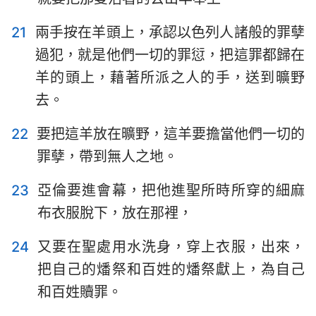
1
2
3
4
5
6
7
21
兩手按在羊頭上，承認以色列人諸般的罪孽
8
9
10
11
12
13
14
過犯，就是他們一切的罪愆，把這罪都歸在
羊的頭上，藉著所派之人的手，送到曠野
15
16
17
18
19
20
21
去。
22
23
24
25
26
27
22
要把這羊放在曠野，這羊要擔當他們一切的
罪孽，帶到無人之地。
23
亞倫要進會幕，把他進聖所時所穿的細麻
布衣服脫下，放在那裡，
24
又要在聖處用水洗身，穿上衣服，出來，
把自己的燔祭和百姓的燔祭獻上，為自己
和百姓贖罪。