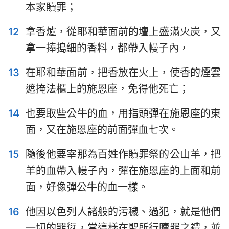
本家贖罪；
12
拿香爐，從耶和華面前的壇上盛滿火炭，又
拿一捧搗細的香料，都帶入幔子內，
13
在耶和華面前，把香放在火上，使香的煙雲
遮掩法櫃上的施恩座，免得他死亡；
14
也要取些公牛的血，用指頭彈在施恩座的東
面，又在施恩座的前面彈血七次。
15
隨後他要宰那為百姓作贖罪祭的公山羊，把
羊的血帶入幔子內，彈在施恩座的上面和前
面，好像彈公牛的血一樣。
16
他因以色列人諸般的污穢、過犯，就是他們
一切的罪愆，當這樣在聖所行贖罪之禮，並