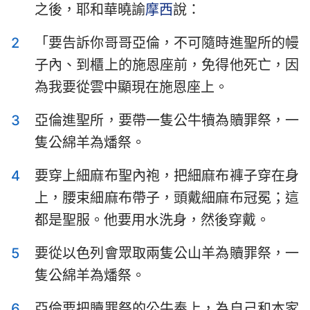
之後，耶和華曉諭
摩西
說：
以斯拉記
尼希米記
2
「要告訴你哥哥亞倫，不可隨時進聖所的幔
以斯帖記
約伯記
子內、到櫃上的施恩座前，免得他死亡，因
詩篇
箴言
為我要從雲中顯現在施恩座上。
傳道書
雅歌
3
亞倫進聖所，要帶一隻公牛犢為贖罪祭，一
以賽亞書
耶利米書
隻公綿羊為燔祭。
耶利米哀歌
以西結書
4
要穿上細麻布聖內袍，把細麻布褲子穿在身
上，腰束細麻布帶子，頭戴細麻布冠冕；這
但以理書
何西阿書
都是聖服。他要用水洗身，然後穿戴。
約珥書
阿摩司書
5
要從以色列會眾取兩隻公山羊為贖罪祭，一
俄巴底亞書
約拿書
隻公綿羊為燔祭。
彌迦書
那鴻書
6
亞倫要把贖罪祭的公牛奉上，為自己和本家