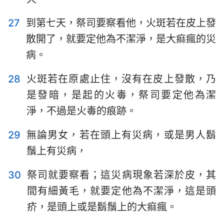
27
到第七天，祭司要察看他，火斑若在皮上發
散開了，就要定他為不潔淨，是大痲瘋的災
病。
28
火斑若在原處止住，沒有在皮上發散，乃
是發暗，是起的火毒，祭司要定他為潔
淨，不過是火毒的痕跡。
29
無論男女，若在頭上有災病，或是男人鬍
鬚上有災病，
30
祭司就要察看；這災病現象若深於皮，其
間有細黃毛，就要定他為不潔淨，這是頭
疥，是頭上或是鬍鬚上的大痲瘋。