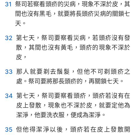
31
祭司若察看頭疥的災病，現象不深於皮，其
間也沒有黑毛，就要將長頭疥災病的關鎖七
天。
32
第七天，祭司要察看災病，若頭疥沒有發
散，其間也沒有黃毛，頭疥的現象不深於
皮，
33
那人就要剃去鬚髮，但他不可剃頭疥之
處。祭司要將那長頭疥的，再關鎖七天。
34
第七天，祭司要察看頭疥，頭疥若沒有在
皮上發散，現象也不深於皮，就要定他為
潔淨，他要洗衣服，便成為潔淨。
1
2
3
4
5
6
7
35
但他得潔淨以後，頭疥若在皮上發散開