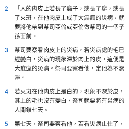
以斯拉記
尼希米記
2
「人的肉皮上若長了癤子，或長了癬，或長
了火斑，在他肉皮上成了大痲瘋的災病，就
以斯帖記
約伯記
要將他帶到祭司亞倫或亞倫做祭司的一個子
詩篇
箴言
孫面前。
傳道書
雅歌
3
祭司要察看肉皮上的災病，若災病處的毛已
以賽亞書
耶利米書
經變白，災病的現象深於肉上的皮，這便是
大痲瘋的災病。祭司要察看他，定他為不潔
耶利米哀歌
以西結書
淨。
但以理書
何西阿書
4
若火斑在他肉皮上是白的，現象不深於皮，
約珥書
阿摩司書
其上的毛也沒有變白，祭司就要將有災病的
俄巴底亞書
約拿書
人關鎖七天。
彌迦書
那鴻書
5
第七天，祭司要察看他，若看災病止住了，