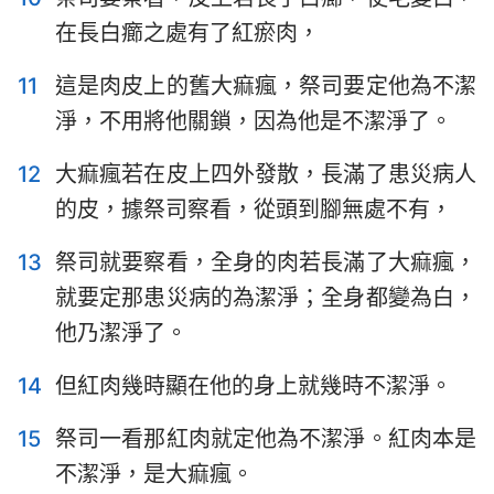
在長白癤之處有了紅瘀肉，
11
這是肉皮上的舊大痲瘋，祭司要定他為不潔
淨，不用將他關鎖，因為他是不潔淨了。
12
大痲瘋若在皮上四外發散，長滿了患災病人
的皮，據祭司察看，從頭到腳無處不有，
13
祭司就要察看，全身的肉若長滿了大痲瘋，
就要定那患災病的為潔淨；全身都變為白，
他乃潔淨了。
14
但紅肉幾時顯在他的身上就幾時不潔淨。
15
祭司一看那紅肉就定他為不潔淨。紅肉本是
不潔淨，是大痲瘋。