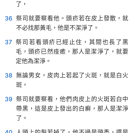
了，
8
9
10
11
12
13
14
15
16
17
18
19
20
21
36
祭司就要察看他。頭疥若在皮上發散，就
不必找那黃毛，他是不潔淨了。
22
23
24
25
26
27
37
祭司若看頭疥已經止住，其間也長了黑
毛，頭疥已然痊癒，那人是潔淨了，就要
定他為潔淨。
38
無論男女，皮肉上若起了火斑，就是白火
斑，
39
祭司就要察看，他們肉皮上的火斑若白中
帶黑，這是皮上發出的白癬，那人是潔淨
了。
40
人頭上的髮若掉了，他不過是頭禿，還是