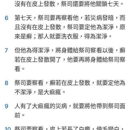
沒有在皮上發散，祭司還要將他關鎖七天。
哈巴谷書
西番雅書
哈該書
撒迦利亞書
6
第七天，祭司要再察看他，若災病發暗，而
且沒有在皮上發散，祭司要定他為潔淨，原
瑪拉基書
來是癬；那人就要洗衣服，得為潔淨。
7
但他為得潔淨，將身體給祭司察看以後，癬
若在皮上發散開了，他要再將身體給祭司察
看。
8
祭司要察看，癬若在皮上發散，就要定他為
不潔淨，是大痲瘋。
9
人有了大痲瘋的災病，就要將他帶到祭司面
前。
10
祭司要察看，皮上若長了白癤，使毛變白，