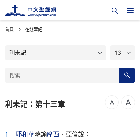
首頁
舊約聖經
在綫聖經
新約聖經
創世記
出埃及記
利未記
13
利未記
民數記
申命記
約書亞記
士師記
路得記
利未記：第十三章
撒母耳記上
撒母耳記下
列王紀上
列王紀下
歷代志上
歷代志下
1
耶和華
曉諭
摩西
、亞倫說：