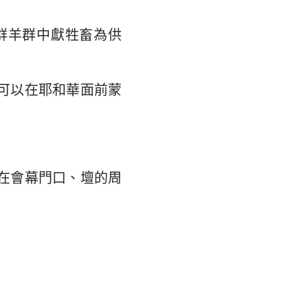
翰福音
馬書
群羊群中獻牲畜為供
林多後書
可以在耶和華面前蒙
弗所書
羅西書
撒羅尼迦後書
在會幕門口、壇的周
摩太後書
利門書
各書
得後書
翰二書