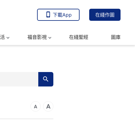
下載App
在綫作圖
活
福音影視
在綫聖經
圖庫
7
14
21
可福音