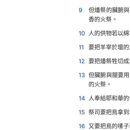
9
但燔祭的臟腑與
耶利米哀歌
香的火祭。
但以理書
10
人的供物若以綿
約珥書
11
要把羊宰於壇的
俄巴底亞書
12
要把燔祭牲切成
彌迦書
13
但臟腑與腿要用
哈巴谷書
的火祭。
哈該書
14
人奉給耶和華的
瑪拉基書
15
祭司要把鳥拿到
16
又要把鳥的嗉子