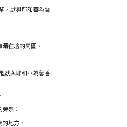
祭，獻與耶和華為馨
大書
血灑在壇的周圍。
是獻與耶和華為馨香
。
的旁邊；
灰的地方。