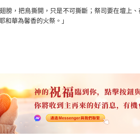
翅膀，把鳥撕開，只是不可撕斷；祭司要在壇上、
耶和華為馨香的火祭。」