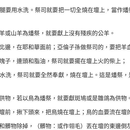
腿要用水洗。祭司就要把一切全燒在壇上，當作燔
以西結書
約翰三書
猶
何西阿書
啟示錄
羊或山羊為燔祭，就要獻上沒有殘疾的公羊。
阿摩司書
北邊，在耶和華面前；亞倫子孫做祭司的，要把羊
約拿書
塊子，連頭和脂油，祭司就要擺在壇上火的柴上；
那鴻書
水洗，祭司就要全然奉獻，燒在壇上。這是燔祭，
西番雅書
撒迦利亞書
供物，若以鳥為燔祭，就要獻斑鳩或是雛鴿為供物
壇前，揪下頭來，把鳥燒在壇上；鳥的血要流在壇
和髒物除掉，（髒物：或作翎毛）丟在壇的東邊倒