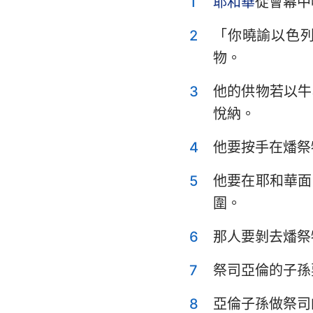
1
耶和華
從會幕中
利未記
申命記
2
「你曉諭以色
物。
士師記
3
他的供物若以牛
撒母耳記上
悅納。
列王紀上
4
他要按手在燔祭
歷代志上
5
他要在耶和華面
以斯拉記
圍。
以斯帖記
6
那人要剝去燔祭
詩篇
7
祭司亞倫的子孫
傳道書
8
亞倫子孫做祭司
以賽亞書