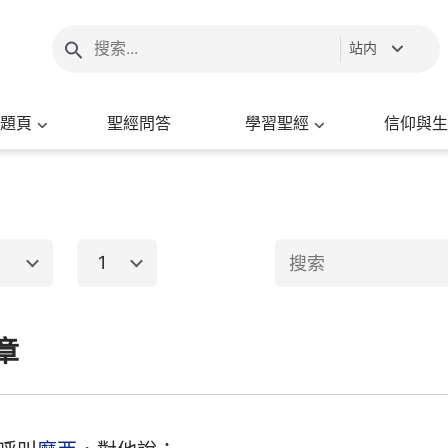
站内
題頁
聖經問答
學習聖經
信仰與生
1
1
2
3
4
5
6
章
新約聖經
8
9
10
11
12
13
15
16
17
18
19
20
出埃及記
馬太福音
馬
22
23
24
25
26
27