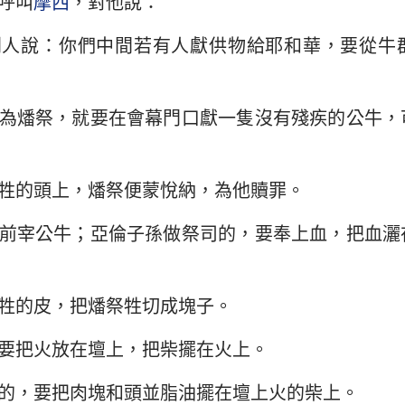
呼叫
摩西
，對他說：
民數記
路加福音
約
約書亞記
使徒行傳
羅
列人說：你們中間若有人獻供物給耶和華，要從牛
路得記
哥林多前書
哥
為燔祭，就要在會幕門口獻一隻沒有殘疾的公牛，
撒母耳記下
加拉太書
以
列王紀下
腓立比書
歌
牲的頭上，燔祭便蒙悅納，為他贖罪。
歷代志下
帖撒羅尼迦前書
帖
前宰公牛；亞倫子孫做祭司的，要奉上血，把血灑
尼希米記
提摩太前書
提
約伯記
提多書
腓
牲的皮，把燔祭牲切成塊子。
箴言
希伯來書
雅
要把火放在壇上，把柴擺在火上。
雅歌
彼得前書
彼
的，要把肉塊和頭並脂油擺在壇上火的柴上。
耶利米書
約翰一書
約