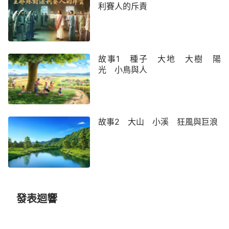
兩方面定義為神的公義性情。神的公義性情是聖潔
利賽人的斥責
的，是不容人觸犯的，也是不容任何人置疑的，是任
何受造之物與非受造之物所不具備的，是神特有的，
也是神獨有的，這就是説，神的烈怒是聖潔的，是不
故事1 種子 大地 大樹 陽
容人觸犯的，同樣，神公義性情的另外一方面，也就
光 小鳥與人
是神的憐憫也是聖潔的、不容人觸犯的。任何受造之
物或者非受造之物都不能代替或者代表神作神要作的
事情，也不能代替或者代表神毁滅所多瑪，或者拯救
尼尼微，這就是神獨一無二的公義性情的真實發表。
故事2 大山 小溪 狂風與巨浪
——《話・卷二 關于認識神・獨一無二的神自己
二》
發表迴響