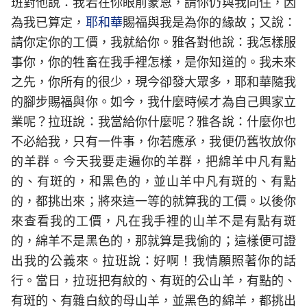
班對他說：我若在你眼前蒙恩，請你仍與我同住，因
為我已算定，
耶和華
賜福與我是為你的緣故；又說：
請你定你的工價，我就給你。雅各對他說：我怎樣服
事你，你的牲畜在我手裡怎樣，是你知道的。我未來
之先，你所有的很少，現今卻發大眾多，耶和華隨我
的腳步賜福與你。如今，我什麼時候才為自己興家立
業呢？拉班說：我當給你什麼呢？雅各說：什麼你也
不必給我，只有一件事，你若應承，我便仍舊牧放你
的羊群。今天我要走遍你的羊群，把綿羊中凡有點
的、有斑的，和黑色的，並山羊中凡有斑的、有點
的，都挑出來；將來這一等的就算我的工價。以後你
來查看我的工價，凡在我手裡的山羊不是有點有斑
的，綿羊不是黑色的，那就算是我偷的；這樣便可證
出我的公義來。拉班說：好啊！我情願照著你的話
行。當日，拉班把有紋的、有斑的公山羊，有點的、
有斑的、有雜白紋的母山羊，並黑色的綿羊，都挑出