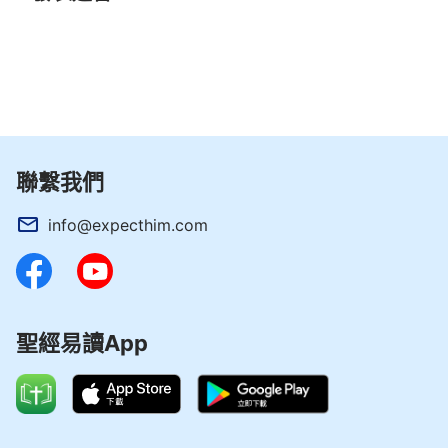
人說：這田間走來迎接我們的是誰？僕人說：是我的
主人。利百加就拿帕子蒙上臉。僕人就將所辦的一切
事都告訴以撒。以撒便領利百加進了他母親撒拉的帳
棚，娶了她為妻，並且愛她。以撒自從他母親不在
了，這才得了安慰。
聯繫我們
亞伯拉罕一生的年日是一百七十五歲。亞伯拉罕
壽高年邁，氣絕而死，歸到他列祖（原文作本民）那
info@expecthim.com
裡。他兩個兒子以撒、以實瑪利把他埋葬在麥比拉洞
裡。這洞在幔利前、赫人瑣轄的兒子以弗崙的田中，
就是亞伯拉罕向赫人買的那塊田。亞伯拉罕和他妻子
撒拉都葬在那裡。亞伯拉罕死了以後，神賜福給他的
聖經易讀App
兒子以撒。以撒靠近庇耳拉海萊居住。