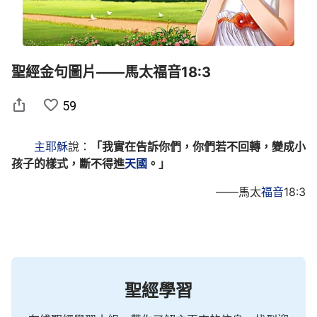
聖經金句圖片——馬太福音18:3
59
主耶穌
說：
「我實在告訴你們，你們若不回轉，變成小
孩子的樣式，斷不得進
天國
。」
——馬太
福音
18:3
聖經學習