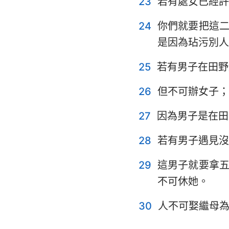
23
若有處女已經許
24
你們就要把這
是因為玷污別人
25
若有男子在田野
26
但不可辦女子；
27
因為男子是在田
28
若有男子遇見沒
29
這男子就要拿
不可休她。
30
人不可娶繼母