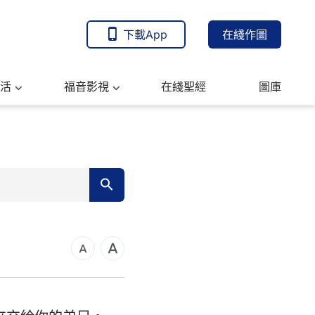
下載App
在綫作圖
活
福音影視
在綫聖經
圖庫
7
14
21
可福音
28