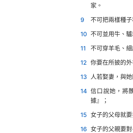
家。
耶利米哀歌
9
不可把兩樣種子
但以理書
10
不可並用牛、驢
約珥書
11
不可穿羊毛、細
俄巴底亞書
12
你要在所披的外
彌迦書
13
人若娶妻，與她
哈巴谷書
哈該書
14
信口說她，將
據』；
瑪拉基書
15
女子的父母就要
16
女子的父親要對