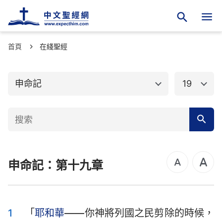
首頁
舊約聖經
在綫聖經
新約聖經
創世記
出埃及記
申命記
19
利未記
民數記
申命記
約書亞記
士師記
路得記
申命記：第十九章
撒母耳記上
撒母耳記下
列王紀上
列王紀下
歷代志上
歷代志下
1
「
耶和華
——你神將列國之民剪除的時候，