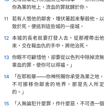
你為業的地上，流血的罪就歸於你。
11
若有人恨他的鄰舍，埋伏著起來擊殺他，以
致於死，便逃到這些城的一座城，
12
本城的長老就要打發人去，從那裡帶出他
來，交在報血仇的手中，將他治死。
13
你眼不可顧惜他，卻要從以色列中除掉流無
1
2
3
4
5
6
7
辜血的罪，使你可以得福。」
8
9
10
11
12
13
14
14
「在耶和華——你神所賜你承受為業之地，
15
16
17
18
19
20
21
不可挪移你鄰舍的地界，那是先人所定
22
23
24
25
26
27
28
的。」
29
30
31
32
33
34
15
「人無論犯什麼罪，作什麼惡，不可憑一個