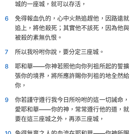
城的一座城，就可以存活，
哈巴谷書
西番雅書
哈該書
撒迦利亞書
6
免得報血仇的，心中火熱追趕他，因路遠就
追上，將他殺死；其實他不該死，因為他與
瑪拉基書
被殺的素無仇恨。
7
所以我吩咐你說，要分定三座城。
8
耶和華——你神若照他向你列祖所起的誓擴
張你的境界，將所應許賜你列祖的地全然給
你，
9
你若謹守遵行我今日所吩咐的這一切誡命，
愛耶和華——你的神，常常遵行他的道，就
要在這三座城之外，再添三座城，
10
免得無辜之人的血流在耶和華——你神所賜