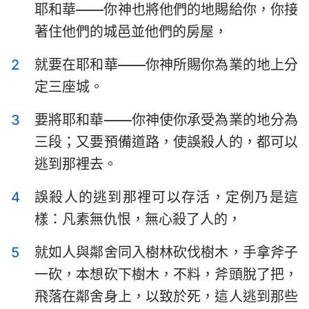
耶和華——你神也將他們的地賜給你，你接
以斯拉記
尼希米記
著住他們的城邑並他們的房屋，
以斯帖記
約伯記
2
就要在耶和華——你神所賜你為業的地上分
詩篇
箴言
定三座城。
傳道書
雅歌
3
要將耶和華——你神使你承受為業的地分為
以賽亞書
耶利米書
三段；又要預備道路，使誤殺人的，都可以
逃到那裡去。
耶利米哀歌
以西結書
4
誤殺人的逃到那裡可以存活，定例乃是這
但以理書
何西阿書
樣：凡素無仇恨，無心殺了人的，
約珥書
阿摩司書
5
就如人與鄰舍同入樹林砍伐樹木，手拿斧子
俄巴底亞書
約拿書
一砍，本想砍下樹木，不料，斧頭脫了把，
彌迦書
那鴻書
飛落在鄰舍身上，以致於死，這人逃到那些