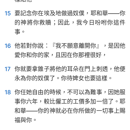
1
2
3
4
5
6
7
15
要記念你在埃及地做過奴僕，耶和華——你
的神將你救贖；因此，我今日吩咐你這件
8
9
10
11
12
13
14
事。
15
16
17
18
19
20
21
22
23
24
25
26
27
28
16
他若對你說：『我不願意離開你』，是因他
愛你和你的家，且因在你那裡很好，
29
30
31
32
33
34
17
你就要拿錐子將他的耳朵在門上刺透，他便
永為你的奴僕了。你待婢女也要這樣。
18
你任她自由的時候，不可以為難事，因她服
事你六年，較比僱工的工價多加一倍了。耶
和華——你的神就必在你所做的一切事上賜
福與你。