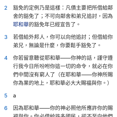
以斯拉記
尼希米記
2
豁免的定例乃是這樣：凡債主要把所借給鄰
舍的豁免了；不可向鄰舍和弟兄追討，因為
以斯帖記
約伯記
耶和華
的豁免年已經宣告了。
詩篇
箴言
3
若借給外邦人，你可以向他追討；但借給你
傳道書
雅歌
弟兄，無論是什麼，你要鬆手豁免了。
以賽亞書
耶利米書
4
你若留意聽從耶和華——你神的話，謹守遵
耶利米哀歌
以西結書
行我今日所吩咐你這一切的命令，就必在你
們中間沒有窮人了（在耶和華——你神所賜
但以理書
何西阿書
你為業的地上，耶和華必大大賜福與你。）
約珥書
阿摩司書
5
a
俄巴底亞書
約拿書
6
因為耶和華——你的神必照他所應許你的賜
彌迦書
那鴻書
福與你。你必借給許多國民，卻不至向他們