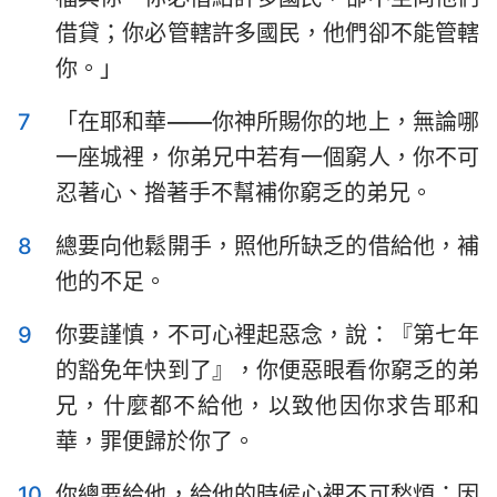
哈巴谷書
西番雅書
借貸；你必管轄許多國民，他們卻不能管轄
哈該書
撒迦利亞書
你。」
瑪拉基書
7
「在耶和華——你神所賜你的地上，無論哪
一座城裡，你弟兄中若有一個窮人，你不可
忍著心、揝著手不幫補你窮乏的弟兄。
8
總要向他鬆開手，照他所缺乏的借給他，補
他的不足。
9
你要謹慎，不可心裡起惡念，說：『第七年
的豁免年快到了』，你便惡眼看你窮乏的弟
兄，什麼都不給他，以致他因你求告耶和
華，罪便歸於你了。
10
你總要給他，給他的時候心裡不可愁煩；因