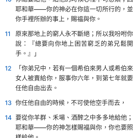
耶和華——你的神必在你這一切所行的，並
你手裡所辦的事上，賜福與你。
11
原來那地上的窮人永不斷絕；所以我吩咐你
說：『總要向你地上困苦窮乏的弟兄鬆開
手。』」
12
「你弟兄中，若有一個希伯來男人或希伯來
女人被賣給你，服事你六年，到第七年就要
任他自由出去。
13
你任他自由的時候，不可使他空手而去，
14
要從你羊群、禾場、酒醡之中多多地給他；
耶和華——你的神怎樣賜福與你，你也要照
樣給他。