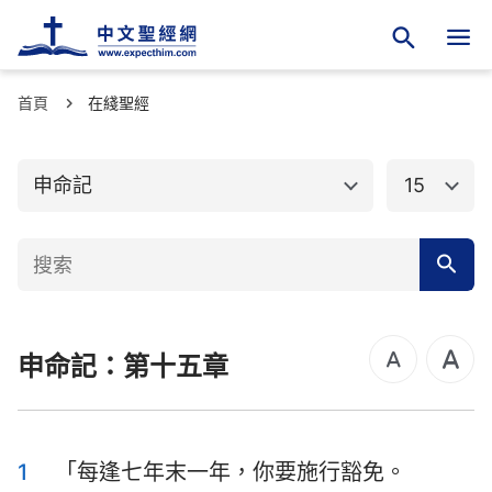
首頁
舊約聖經
在綫聖經
新約聖經
創世記
出埃及記
申命記
15
利未記
民數記
申命記
約書亞記
士師記
路得記
申命記：第十五章
撒母耳記上
撒母耳記下
列王紀上
列王紀下
歷代志上
歷代志下
1
「每逢七年末一年，你要施行豁免。