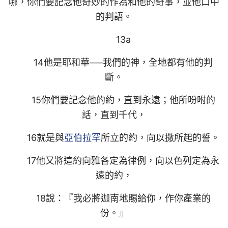
哪，你們要記念他奇妙的作為和他的奇事，並他口中
的判語。
13a
14他是耶和華──我們的神，全地都有他的判
斷。
15你們要記念他的約，直到永遠；他所吩咐的
話，直到千代，
16就是與
亞伯拉罕
所立的約，向以撒所起的誓。
17他又將這約向雅各定為律例，向以色列定為永
遠的約，
18說：『我必將迦南地賜給你，作你產業的
份。』