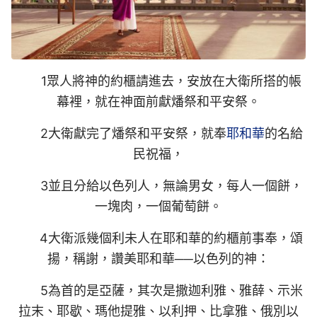
1眾人將神的約櫃請進去，安放在大衛所搭的帳
幕裡，就在神面前獻燔祭和平安祭。
2大衛獻完了燔祭和平安祭，就奉
耶和華
的名給
民祝福，
3並且分給以色列人，無論男女，每人一個餅，
一塊肉，一個葡萄餅。
4大衛派幾個利未人在耶和華的約櫃前事奉，頌
揚，稱謝，讚美耶和華──以色列的神：
5為首的是亞薩，其次是撒迦利雅、雅薛、示米
拉末、耶歇、瑪他提雅、以利押、比拿雅、俄別以