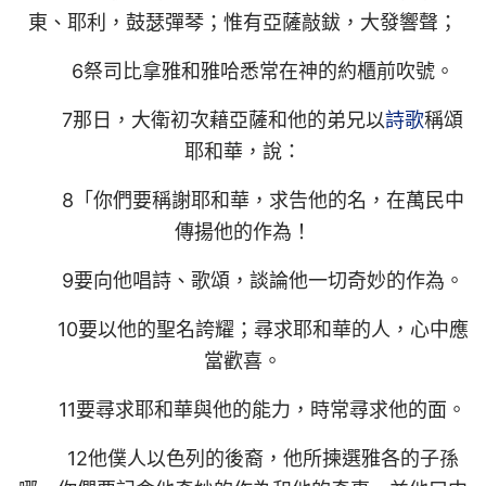
東、耶利，鼓瑟彈琴；惟有亞薩敲鈸，大發響聲；
6祭司比拿雅和雅哈悉常在神的約櫃前吹號。
7那日，大衛初次藉亞薩和他的弟兄以
詩歌
稱頌
耶和華，說：
8「你們要稱謝耶和華，求告他的名，在萬民中
傳揚他的作為！
9要向他唱詩、歌頌，談論他一切奇妙的作為。
10要以他的聖名誇耀；尋求耶和華的人，心中應
當歡喜。
11要尋求耶和華與他的能力，時常尋求他的面。
12他僕人以色列的後裔，他所揀選雅各的子孫