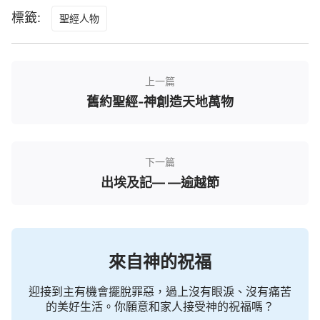
之上，當受敬畏。
標籤:
聖經人物
26外邦的神都屬虛無，惟獨耶和華創造諸天。
27有尊榮和威嚴在他面前，有能力和喜樂在他
上一篇
聖所。
舊約聖經-神創造天地萬物
28民中的萬族啊，你們要將榮耀能力歸給耶和
華，都歸給耶和華！
下一篇
29要將耶和華的名所當得的榮耀歸給他，拿供
出埃及記— —逾越節
物來奉到他面前；當以聖潔的（的或作為）妝飾
敬拜
耶和華。
30全地要在他面前戰抖，世界也堅定不得動
來自神的祝福
搖。
迎接到主有機會擺脫罪惡，過上沒有眼淚、沒有痛苦
31願天歡喜，願地快樂；願人在列邦中說：『耶
的美好生活。你願意和家人接受神的祝福嗎？