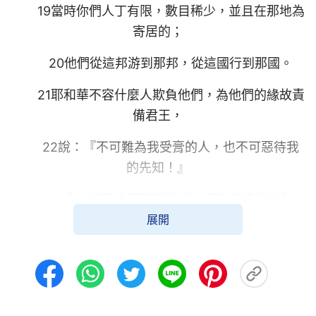
19當時你們人丁有限，數目稀少，並且在那地為
寄居的；
20他們從這邦游到那邦，從這國行到那國。
21耶和華不容什麼人欺負他們，為他們的緣故責
備君王，
22說：『不可難為我受膏的人，也不可惡待我
的先知！』
23全地都要向耶和華歌唱！天天傳揚他的救
展開
恩，
24在列邦中述說他的榮耀，在萬民中述說他的
奇事。
25因耶和華為大，當受極大的讚美；他在萬神