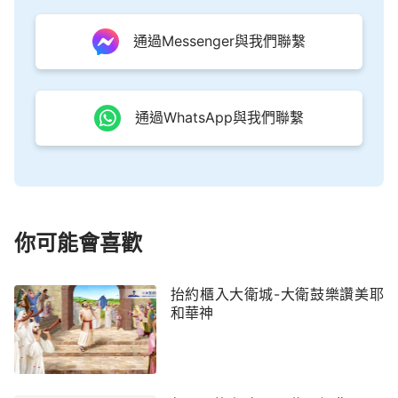
和華作王了！』
通過Messenger與我們聯繫
32願海和其中所充滿的澎湃；願田和其中所有
的都歡樂。
33那時，林中的樹木都要在耶和華面前歡呼，
通過WhatsApp與我們聯繫
因為他來要審判全地。
34應當稱謝耶和華；因他本為善，他的慈愛永
遠長存！
你可能會喜歡
35要說：『拯救我們的神啊，求你救我們，聚
集我們，使我們脫離外邦，我們好稱讚你的聖名，以
抬約櫃入大衛城-大衛鼓樂讚美耶
讚美你為誇勝。』
和華神
36耶和華──以色列的神，從亙古直到永遠，是
應當稱頌的！」眾民都說：「阿們！」並且讚美耶和
華。