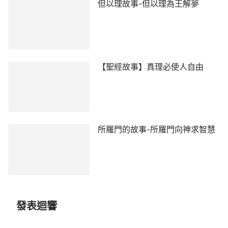
但以理故事-但以理為王解夢
【歷 代 志 上 16:1-36】
【聖經故事】真理必使人自由
所羅門的故事-所羅門向神求智慧
發表迴響