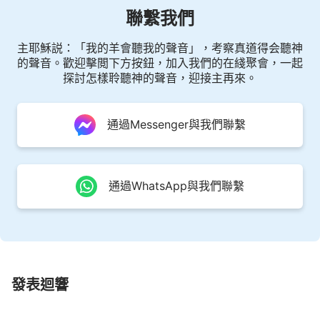
聯繫我們
回
天國
的，這樣一個小小的人豈能勝任如此重要而艱
巨的任務呢？主若再來必會駕着白雲，讓萬人看見，
主耶穌説：「我的羊會聽我的聲音」，考察真道得会聽神
那是何等的榮耀！豈能悄悄地藏匿于一班普通的人中
的聲音。歡迎擊閲下方按鈕，加入我們的在綫聚會，一起
間呢？
探討怎樣聆聽神的聲音，迎接主再來。
然而，正是這個隱藏在人中間的普普通通的人，
通過Messenger與我們聯繫
在作着拯救我們的新工作。他不向我們表白什麽，也
不向我們道明來意，只是按着他的計劃、步驟作着他
要作的工作。他的發聲、説話越來越頻繁，從安慰、
通過WhatsApp與我們聯繫
勸勉、提醒、警示到責備、管教，從口氣温柔、祥和
到言詞激烈、威嚴，無不讓人備受憐憫又心驚膽戰。
他的説話無不擊中我們内心深處隱藏的秘密，他的説
話刺痛了我們的心，刺痛了我們的靈，讓我們無地自
容，也讓我們羞愧難當。我們開始懷疑這個人心裏的
發表迴響
那位神是否真的愛我們，他到底要作什麽。或許受過
這些苦我們才能
被提
？我們在心裏盤算着……為以後