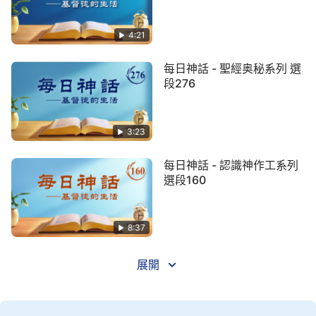
是一名小小的信徒。我們的舉手投足都在他的眼目之
中，我們的心思、我們的意念都在他前暴露無遺。没
4:21
有人對他的存在産生興趣，也没有人對他盡的功用有
每日神話 - 聖經奥秘系列 選
什麽想象，更没有人對他的身份有任何的猜疑。我們
段276
只是在繼續着我們的追求，似乎與他毫不相干……
偶然的一次機會，聖靈「藉着」他發表了一篇説
3:23
話，雖然感覺到很突然，但我們還是認定這是來自神
每日神話 - 認識神作工系列
的發聲，我們都欣然地從神領受。因為無論這個發表
選段160
話語的人是誰，只要是出于聖靈的我們都應接受，不
能拒絶。下次的發聲或許是藉着我，或許是藉着你，
又或許是藉着他，無論是誰都是神恩待，但不管是誰
8:37
我們都不能崇拜這個人。因為這個人無論如何都不可
展開
能是神，我們也絶不會選這樣一個普通的人作我們的
神。我們的神是何等的高大，何等的尊貴，豈是一個
小小的人能代替的？更何况我們都是期待神來提我們