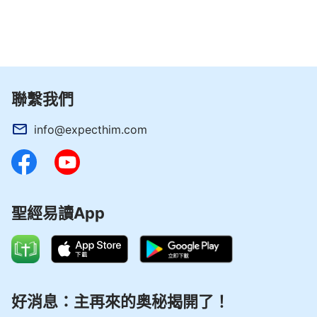
的歸宿，也為將來的命運。我們依舊没有人認為神已
經穿上肉身作工在我們中間，儘管他已陪伴我們許
久，儘管他已與我們面對面地説了許多話，但我們仍
舊不甘心接受這樣一個普通的人作我們未來的神，更
聯繫我們
不甘心將自己的前途命運都交給這個小小的人來掌
管。我們從他的身上享受着源源不斷的活水供應，我
info@expecthim.com
們藉着他過着神與人面對面的生活，我們只感謝天上
的
主耶穌
的恩待，却從來就不理睬這個帶着神性的普
通之人的感受。他依舊卑微隱藏在肉身中作着工作，
發表着心聲，似乎感受不到人類對他的弃絶，似乎他
聖經易讀App
會永遠饒恕人的幼小、無知，永遠寬容人對他的無禮
態度。
不知不覺之中，我們被這個小小的人帶領進入了
神一個又一個的作工步驟之中，我們經歷了無數的試
好消息：主再來的奥秘揭開了！
煉，經歷了無數的責打，也經歷了死的考驗。我們得