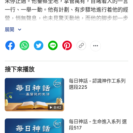
未停止過。他鑒察全地，掌管萬有，目睹着人的一言
一行、一舉一動。他有計劃、有步驟地進行着他的經
營，悄無聲息，也未見驚天動地，而他的脚步却一步
一步逼近人類，以迅雷不及掩耳之勢在宇宙間展開了
展開
他的審判台，他的寶座也隨即降在了我們中間。那是
何等威嚴的場面，那是何等莊嚴肅穆的景象，那靈猶
如鴿子，又如怒吼的獅子來在我們衆人中間。他是智
慧，他是公義威嚴，帶着權柄、滿載着慈愛憐憫悄悄
接下來播放
地降臨在我們中間。没有人察覺到他的到來，没有人
迎接他的到來，更没有人知道他將要作的一切。人的
每日神話 - 認識神作工系列
生活如往常一樣，平常的心、平常的歲月。神也如平
選段225
常人一樣生活在我們中間，作為一名最小的跟隨者、
一名普通的信徒。他有自己的追求，有自己的目標，
8:42
更有常人没有的神性。没有人注意到他神性的存在，
每日神話 - 生命進入系列 選
也没有人覺察到他的實質與人的區别。我們與他生活
段517
在一起，毫無拘束，也無懼怕，因為他在我們眼裏只