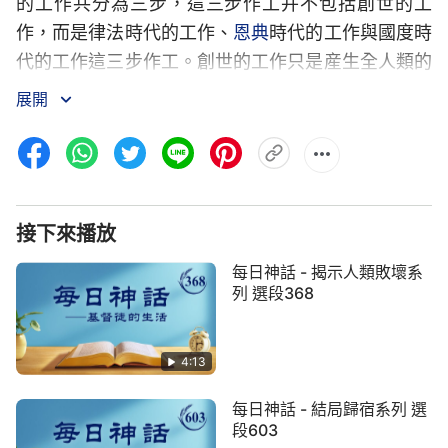
的工作共分為三步，這三步作工并不包括創世的工
作，而是律法時代的工作、
恩典
時代的工作與國度時
代的工作這三步作工。創世的工作只是産生全人類的
工作，并不是拯救人類的工作，與拯救人類的工作并
展開
無關係，因為創世之時人類并未經撒但敗壞，所以也
就没有必要作拯救人類的工作。拯救人類的工作是從
人類被撒但敗壞以後而才開始的，所以經營人類的工
作也是從人類經敗壞以後而才開始的。也就是説，
接下來播放
「經營」是因着拯救工作的開始而有的，并不是隨着
創世的工作而有的，是人類有了敗壞性情以後才有了
每日神話 - 揭示人類敗壞系
經營工作，所以經營人類的工作只包括三部分，并不
列 選段368
是四個步驟，也不是四個時代，這才是正確的説法。
到末了的時代為止，經營工作已經全部結束，經營工
4:13
作結束也就意味着拯救全人類的工作已經全部結束，
每日神話 - 結局歸宿系列 選
人類從此便告一段落。如果没有拯救全人類的工作，
段603
那就不存在經營的工作，也不存在三步作工，正因為