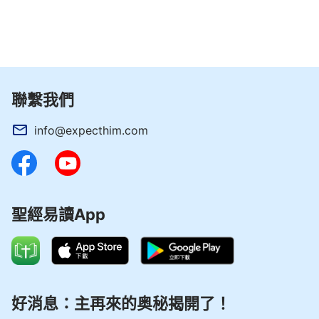
不能把真理闡明，不能供應人裏面的缺少，這樣的人
就盡不好本分。要見證神、傳國度的福音不是簡單
事，你先裝備真理，裝備該明白的异象，神作工的各
方面的异象、真理你都透亮了，心裏對神的作工有認
識了，不論神怎麽作，或是公義的審判，或是熬煉，
聯繫我們
你都有最大的异象作根基，也有合適的真理可實行，
這樣你才能跟隨到最終。你應知道神作的無論是什麽
info@expecthim.com
工作，他的工作宗旨不變，他的作工中心不變，對人
的心意不變，無論他的話語多麽嚴厲，無論環境多麽
惡劣，他作工的原則不會變，他拯救人的心意不會
聖經易讀App
變。只要不是顯明人的結局，不是顯明人的歸宿，不
是末了的工作，不是結束整個經營計劃的工作，只要
是在作人的期間，他作工的中心就不會改變，始終是
為了拯救人類，這應該是你們信神的根基。三步作工
的宗旨就是拯救全人類，就是將人類從撒但權下徹底
好消息：主再來的奥秘揭開了！
拯救出來。三步作工雖然每一步作工的目的、意義都