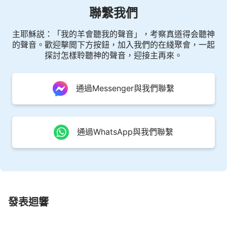
可實行的
真理
，而對于大的經營工作範圍的事你却一
聯繫我們
概不知，那你就太教條了。三步作工是經營人類工作
的内幕，是全天下
福音
的降臨，是全人類中最大的奥
主耶穌説：「我的羊會聽我的聲音」，考察真道得会聽神
的聲音。歡迎擊閲下方按鈕，加入我們的在綫聚會，一起
秘，也是廣
傳福音
的根據。你若一心只追求明白一些
探討怎樣聆聽神的聲音，迎接主再來。
與你生命有關的簡單的真理，對這最大的异象、最大
的奥秘你却不知道，那你的生命不就成了只可看却不
通過Messenger與我們聯繫
可用的殘品了嗎？
人若只注重實行，把神的作工與人該認識的作為
次要的，這不屬于抓了芝麻丢了西瓜嗎？需要你認識
通過WhatsApp與我們聯繫
的你務必得認識，需要你實行的你務必得行出來，這
才是會追求真理的人。到有一天你傳福音只會説神是
公義、偉大的神，是至高無上的神，是無一個偉人能
比得上的神，再没有比神更高的……你只會説這些無
發表迴響
關緊要的外皮話，關鍵、實質的話你却一點説不上
來，對神的認識或神的作工你一點談不上來，而且也