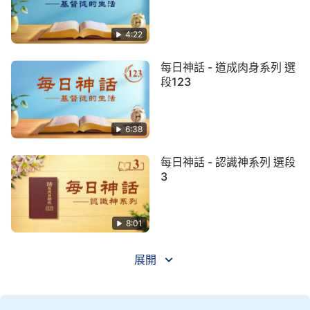
人類墮落而且急需拯救，
耶和華
才結束了創世工作，
開始了律法時代的工作，這樣才開始了經營人類的工
4:22
作，也就是開始了拯救人類的工作。「經營人類」的
每日神話 - 道成肉身系列 選
内涵之意并不是帶領剛造好（即未經敗壞）的人在地
段123
上生活，而是拯救經撒但敗壞的人類，就是變化被敗
壞的人類，這是「經營人類」的内涵之意。創世的工
6:38
作并不包括在拯救人類的工作當中，所以經營人類的
工作不包括創世的工作，只包括創世以外的三步作
每日神話 - 認識神系列 選段
工，要知道經營人類的工作就務必得知道三步作工的
3
歷史，這是每個蒙拯救的人所應當知道的。作為一個
受造之物既應知道人是神造的，也應知道人類敗壞的
8:01
起源，更應知道人類蒙拯救的經過。你們若只知道實
行一些規條來獲得神的歡喜，却并不知道神是如何拯
展開
救人類的，也不知道人類敗壞的起源，這就是作為一
個受造之物的短缺之處了。你不要只滿足于明白一些