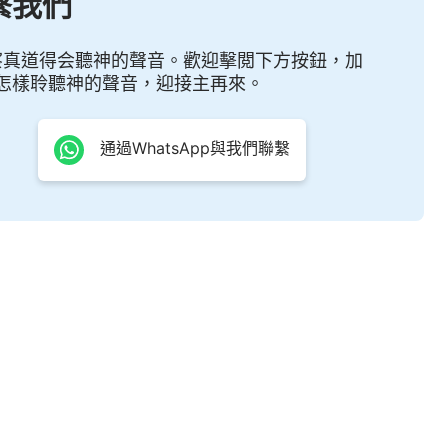
繫我們
争氣、增光，這都不是神對全人類的心意。神來在地上
他决不會親自來作工作的。以往拯救的方式是施盡他的
察真道得会聽神的聲音。歡迎擊閲下方按鈕，加
怎樣聆聽神的聲音，迎接主再來。
取全人類，今天并不比以往，今天拯救你們是末了各從
是以刑罰、審判來更徹底地拯救人類。所以，你們接受
通過WhatsApp與我們聯繫
，在這無情的擊打裏并没有一絲的懲罰，無論話語怎麽
人情味道的話語，無論我的怒氣有多大，臨到你們的仍
意思要將你們治于死地，這不都是事實嗎？你們知道，
，都是為了拯救，不管現在是要各從其類，還是要顯明
心愛神的人。公義的審判是為了潔净人，無情的熬煉是
是為了拯救。所以説，如今的拯救方式再不比以往，今
類的上好的工具，無情的刑罰作了你們極大的拯救，面
終所享受的不都是拯救嗎？你們既看見了神所道成的肉
一次又一次的擊打、管教，但你們不也得着了極大的恩
比那所羅門所享受的榮華富貴還豐盛呢！你們想一想：