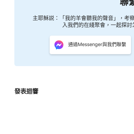
聯
賜給人百倍，人才能歸服在神的名下，從而為神
作工作一點不假就是為了拯救敗壞的人類，否則
主耶穌説：「我的羊會聽我的聲音」，考
入我們的在綫聚會，一起探討
憐憫慈愛，以至于將自己的全部都交給撒但來换
其類的時候，拯救你們的方式不是憐憫慈愛，而
通過Messenger與我們聯繫
的盡是刑罰、審判與無情的擊打，但你們該知道
嚴厲，臨到你們的只是幾句在你們來看没有一點
是教訓之語，并無一點意思要傷害你們，也并無
現在無論是公義的審判，還是無情的熬煉與刑罰
各類人，所有的説話、作工都是為了拯救那些真
發表迴響
為了潔净人，嚴厲之語或責打都是為了潔净，都
天公義的審判作了你們的拯救，作了你們各從其
對這刑罰、審判你們又有何言語呢？你們從始到
身，也領略了他的全能、智慧之所在，更經歷了
典嗎？你們的福分不比誰的都大嗎？你們的恩典