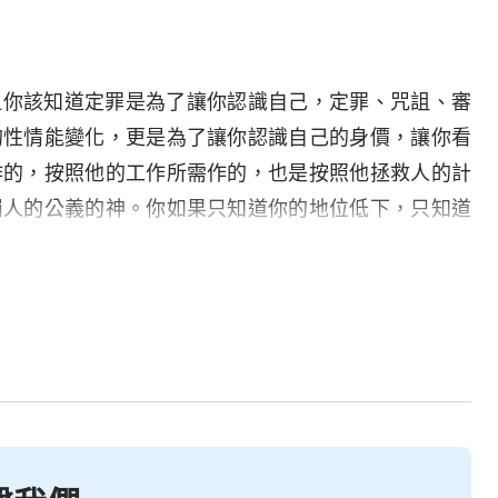
但你該知道定罪是為了讓你認識自己，定罪、咒詛、審
的性情能變化，更是為了讓你認識自己的身價，讓你看
作的，按照他的工作所需作的，也是按照他拯救人的計
罰人的公義的神。你如果只知道你的地位低下，只知道
在你身上的審判與刑罰來顯明神的拯救，你不知道這些
不是毁滅，而是審判、咒詛、刑罰與拯救。在六千年經
局以先，神來在地上作工都是為了拯救，都是為了將愛
拯救人，都是藉着讓人脱離撒但的舊性，即讓人追求生
拯救。拯救是神自己的工作，追求生命是人接受拯救該
不能是刑罰、審判與咒詛，拯救務必得有憐憫、慈愛，
認為，神拯救人是藉着神給人的祝福、給人的
恩典
來感
感動人就是拯救人，這樣的拯救也就是交易的拯救。神