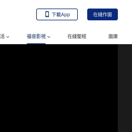
下載App
在綫作圖
活
福音影視
在綫聖經
圖庫