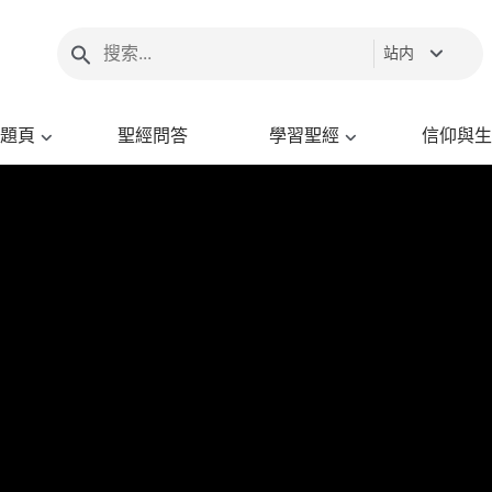
站内
題頁
聖經問答
學習聖經
信仰與生