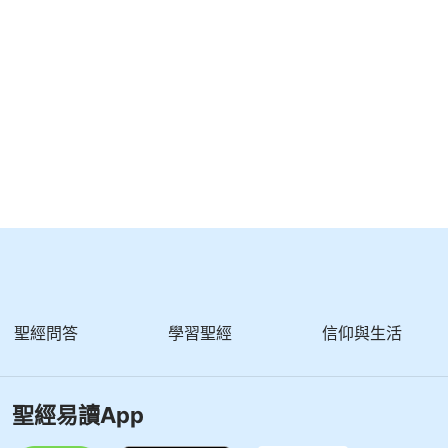
了拯救，那你們的日子還會持續這麽長時間嗎？你們這
懲罰你們，何必
道成肉身
來動這麽大工程呢？就你們這
還需有意將你們定罪之後再將你們滅了嗎？你們還不信
？或只能以釘十字架來拯救人嗎？公義的性情不更有利
神的顯現與作工・當放下地位之福，明白神拯救人的心意》
聖經問答
學習聖經
信仰與生活
聖經易讀App