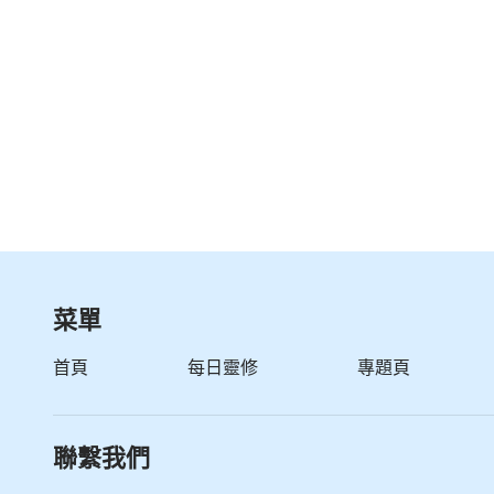
若我來了對你們的意思就是定罪與懲罰，不是為
屬罪的血氣之人還能存留到今天嗎？若單是為了
些無名小輩，若懲罰你們不是一句話的工夫嗎？
我這話嗎？我拯救人只能用憐憫、慈愛的方式嗎
于讓人完全順服下來嗎？不更能將人拯救到底嗎？
——《話・卷一 
菜單
首頁
每日靈修
專題頁
聯繫我們