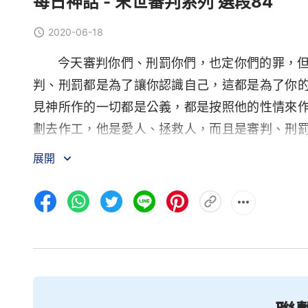
每日神話 - 末世審判系列 選段84
2020-06-18
今天審判你們、刑罰你們，也定你們的罪，
判、刑罰都是為了讓你認識自己，這都是為了你
見神所作的一切都是公義，都是按照他的性情來
劃去作工，他是愛人、拯救人，而且是審判、刑
你這個人敗壞、悖逆，却不知道神要藉着今天作
展開
就没法經歷，更没法走下去。神來了不是擊殺，
營計劃未結束以先，也就是在未顯明各類人的結
他的人徹底作成，歸服在他的權下。神無論怎麽
命來拯救人，人如果不追求生命就没法接受神的
具備的。在人看，拯救就是神的愛，但神的愛就
更得有安慰之語，有神所賜的無窮的祝福。人都
動人，讓人的心都給神，從而將人拯救出來，即