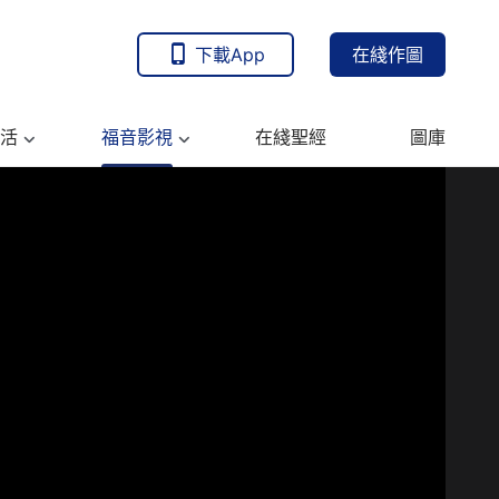
下載App
在綫作圖
活
福音影視
在綫聖經
圖庫