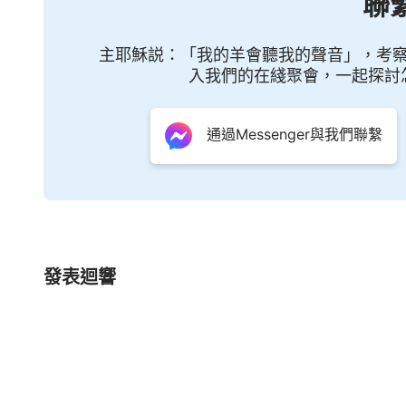
聯
而因着事奉神更加頑固，使你的敗壞性情根深蒂
事奉神的條條道道，按着個人的性情事奉而總結
主耶穌説：「我的羊會聽我的聲音」，考
人都屬于
法利賽人
、宗教官員，這樣的人若再不
入我們的在綫聚會，一起探討
基督，所説的假基督、敵基督就從這一類人中間
有被淘汰的危險。靠着人多年總結的經驗事奉神
通過Messenger與我們聯繫
不認罪、不放下地位之福，這樣的人在神面前必
神不會成全這樣的人，這樣的事奉屬于打岔神的
以往所有的東西，這對個人的事奉是一個極大的
你為「事奉」神而跑斷腿、累斷腰，甚至殉了道，
發表迴響