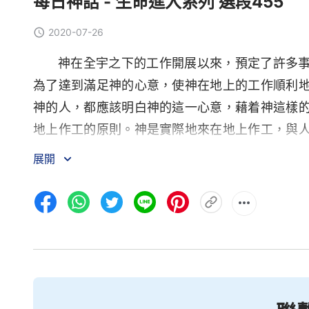
每日神話 - 生命進入系列 選段455
2020-07-26
神在全宇之下的工作開展以來，預定了許多
為了達到滿足神的心意，使神在地上的工作順利
神的人，都應該明白神的這一心意，藉着神這樣
地上作工的原則。神是實際地來在地上作工，與
幸事奉實際的神，這是你們天大的福氣，實在是
展開
人所想象的只要有熱心就可以事奉神。今天你們
靈的作工，是追求
真理
的人，這是所有事奉神的人
事奉神不是一件簡單的事，敗壞性情没有變
罰，那麽你的性情仍代表撒但，從而足以證明你
天然個性來事奉神，按照個人的喜好來事奉神，
是神所厭憎的，完全憑着自己的喜好來作工作，