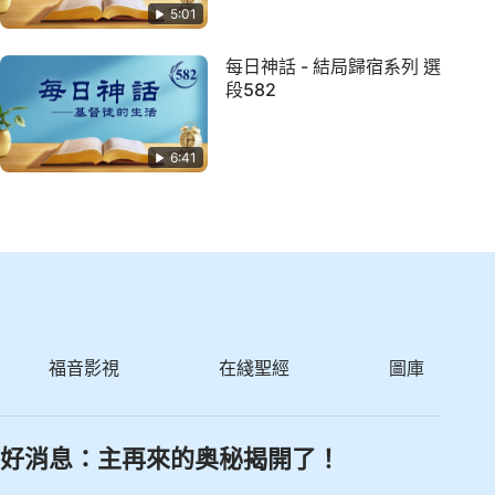
5:01
每日神話 - 結局歸宿系列 選
段582
6:41
福音影視
在綫聖經
圖庫
好消息：主再來的奥秘揭開了！