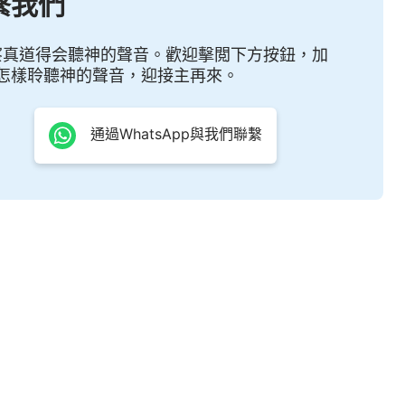
繫我們
固，這樣，在你的裏面就會形成一種以你的個性為主的
的經驗，這是人的經驗教訓，是人的處世哲學。這樣的
察真道得会聽神的聲音。歡迎擊閲下方按鈕，加
醒悟、不悔改，必然會成為末世的迷惑人的假
基督
、敵
怎樣聆聽神的聲音，迎接主再來。
産生。事奉神的人若是隨從個性，按着己意來，隨時都
來籠絡人心，來教訓人、轄制人、站高位，從不悔改、
通過WhatsApp與我們聯繫
會倒下，這屬于保羅一類的人，是倚老賣老擺老資格，
作工。人總是持守老舊的東西，持守以往的觀念，持守
攔阻，若你不擺脱，這些東西就會斷送你的一生，即使
但神却一點不稱許，反倒説你是作惡的人。
——《話・卷一 神的顯現與作工・當取締宗教的事奉》