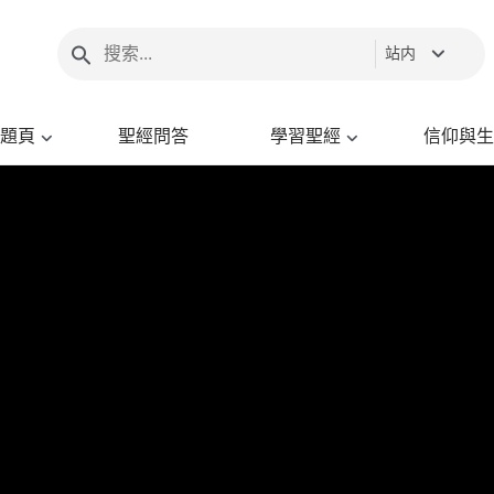
站内
題頁
聖經問答
學習聖經
信仰與生