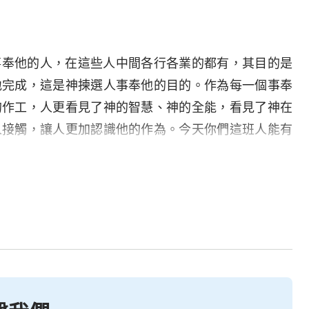
事奉他的人，在這些人中間各行各業的都有，其目的是
地完成，這是神揀選人事奉他的目的。作為每一個事奉
的作工，人更看見了神的智慧、神的全能，看見了神在
人接觸，讓人更加認識他的作為。今天你們這班人能有
神的高抬。神揀選事奉他的人都是有原則的，絶對不是
看見，凡在神面前事奉神的人都是因着神的引導，有聖
起碼該具備的條件。
化的不可事奉神，若你的性情没有經過神話的審判刑
的事奉是在獻好心，是藉着撒但的本性來事奉的。你用
還總認為自己願意的就是神所喜悦的，自己不願意的就
這是事奉神嗎？到頭來你的生命性情一點没有變化，反