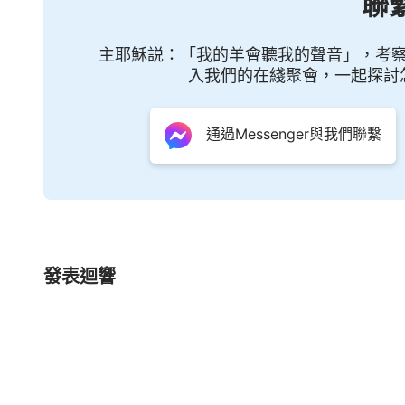
聯
帶到了更實際的神的面前，讓人都開始接受神的
對新時代的誡命要持以正確的態度，不要應付，
主耶穌説：「我的羊會聽我的聲音」，考
入我們的在綫聚會，一起探討
天實際的神自己，就是更實際地順服靈的實質，
則。誡命好認識但是難實行，從此看出神要成全
通過Messenger與我們聯繫
天生的聰明伶俐就足可以達到的。人能不能守住
不能守住誡命也不是一天兩天可以達到的，這是一
發表迴響