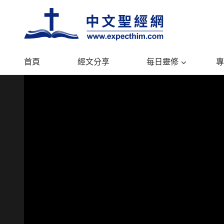
首頁
經文分享
每日靈修
專