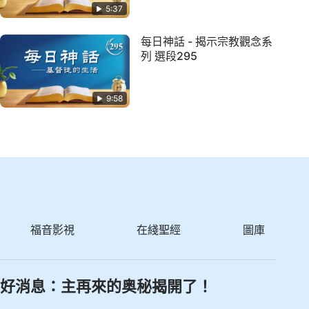
5:37
每日神話 - 揭示宗教觀念系
列 選段295
9:58
福音影視
在綫聖經
圖庫
好消息：主再來的奥秘揭開了！