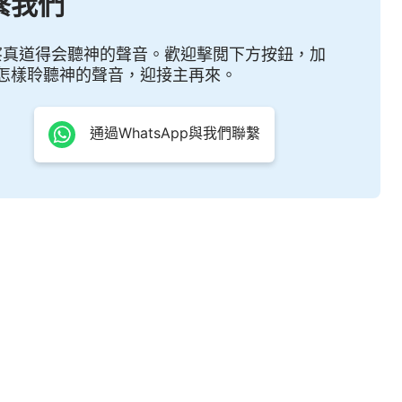
繫我們
親自成全，是人進入被成全之路的開端。所以説，你們
不要輕看。新時代的誡命着重强調一點，讓人都敬拜今
察真道得会聽神的聲音。歡迎擊閲下方按鈕，加
怎樣聆聽神的聲音，迎接主再來。
也强調了神以公義太陽顯現之後定人是罪還是義的原
一個人非得藉着神的話語、神的親自引導，不是人憑着
通過WhatsApp與我們聯繫
新時代的誡命，這關乎到人對實際神的認識，因此你能
個深功課。
——《話・卷一 神的顯現與作工・守誡命與實行
真理
》