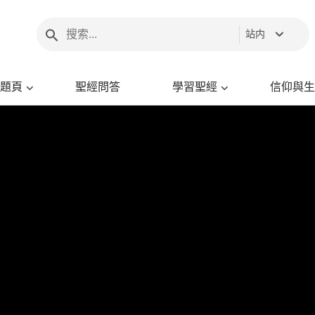
站内
題頁
聖經問答
學習聖經
信仰與生