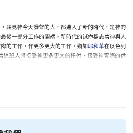
人，聽見神今天發聲的人，都進入了新的時代，是神的
中最後一部分工作的開端。新時代的誡命標志着神與人
實際的工作，作更多更大的工作，猶如
耶和華
在以色列
着這班人將接受神更多更大的托付，接受神實際的供
操練，話語的對付、破碎以至于熬煉。新時代的誡命意
要在地上征服全宇，要在肉身中顯明他全部的榮耀，也
神所揀選的對象，而且神要在地上用話語來成就一切，
萬民屈膝
敬拜
神——被尊為大者」這一事實。雖然説新
到的，但是它代表的意義實在太深刻，不是一言兩語能
穌所頒布的舊約律法、新約規條，這是一個更深的功
它實際意義的一方面，是
恩典
時代與國度時代的交接
條，結束了耶穌時代以及在這以前的一切作法，把人都