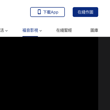
下載App
在綫作圖
活
福音影視
在綫聖經
圖庫