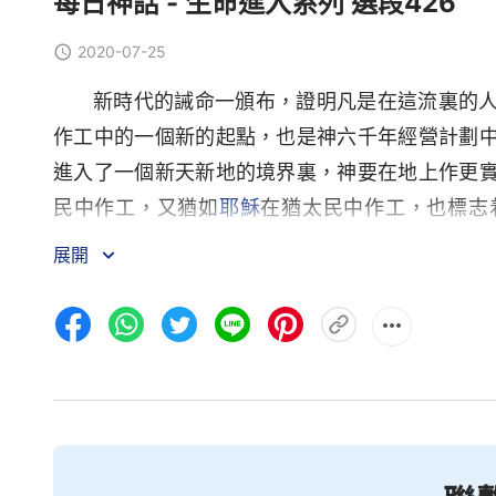
每日神話 - 生命進入系列 選段426
2020-07-25
新時代的誡命一頒布，證明凡是在這流裏的
作工中的一個新的起點，也是神六千年經營計劃
進入了一個新天新地的境界裏，神要在地上作更
民中作工，又猶如
耶穌
在猶太民中作工，也標志
應、喂養、扶持、看顧、保守，接受神更實際的
展開
義實在太深，預示着神要在地上實際地顯現，神
預示着實際的神要在地上作更實際的工作，成全
作成「
道成肉身
的神升為至高，被尊為大，萬國
時代的誡命是讓人去守，是人的本分，是人該做
够表達完全的。新時代的誡命代替了耶和華、耶
課，不是像人想象得那麽簡單。新時代的誡命有
點，新時代的誡命結束了一切舊時代的作法、規