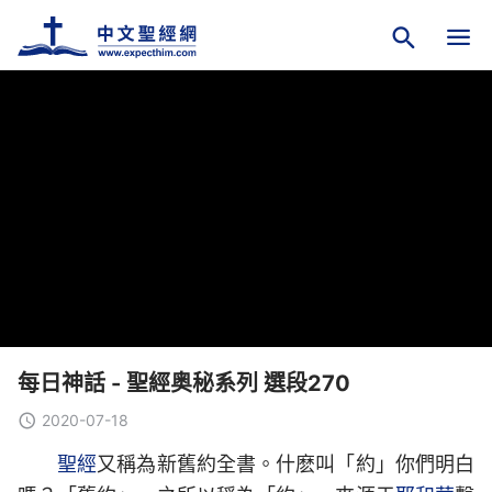
每日神話 - 聖經奥秘系列 選段270
2020-07-18
聖經
又稱為新舊約全書。什麽叫「約」你們明白