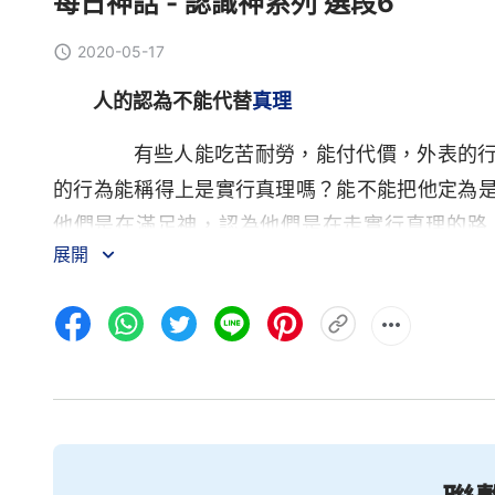
每日神話 - 認識神系列 選段6
2020-05-17
人的認為不能代替
真理
有些人能吃苦耐勞，能付代價，外表的行
的行為能稱得上是實行真理嗎？能不能把他定為
他們是在滿足神，認為他們是在走實行真理的路
展開
呢？這只有一個解釋。這個解釋是什麽呢？那就
什麽是真正的有真理實際等等這些問題還不是很
靈、似乎是很高尚、似乎是形象很高大的人迷惑
的人，他們從來不看這些人做事的實質是什麽、
人是否真實順服神，是否是真實敬畏神遠離惡的
始的不熟悉到熟悉，再到一點一點地佩服、敬仰
目中，他們崇拜的偶像，他們認為的能撇家捨業