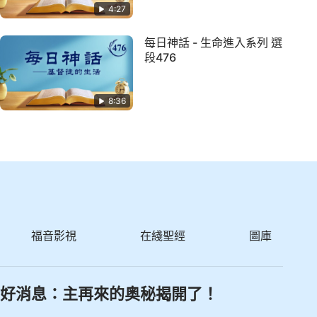
4:27
每日神話 - 生命進入系列 選
段476
8:36
福音影視
在綫聖經
圖庫
好消息：主再來的奥秘揭開了！