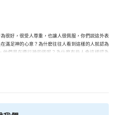
為很好，很受人尊重，也讓人很佩服，你們説這外表
是在滿足神的心意？為什麽往往人看到這樣的人就認為
，他們是在遵行神的道呢？為什麽有些人會這樣認為
是在好多人心裏對于什麽是實行真理、什麽是滿足神、
清楚。所以説，有一部分人常常被一些外表似乎是很屬
。對這些外表能講字句道理、外表説話行事能讓人佩服
行事原則是什麽、做事的目標是什麽，也從來不看這些
人。對這些人的人性實質他們從來不加分辨，而是從開
，最終把這些人當成他們的偶像。而且在一部分人的心
、外表能付代價的人才是真實滿足神的人，才是真正能