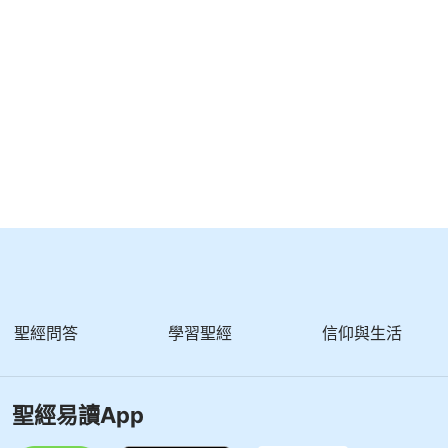
作自己的偶像，也不會在實行真理的道路上隨意持守幾
 關于認識神・怎樣認識神的性情與神作工要達到的果效》
聖經問答
學習聖經
信仰與生活
聖經易讀App