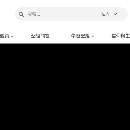
站内
題頁
聖經問答
學習聖經
信仰與生