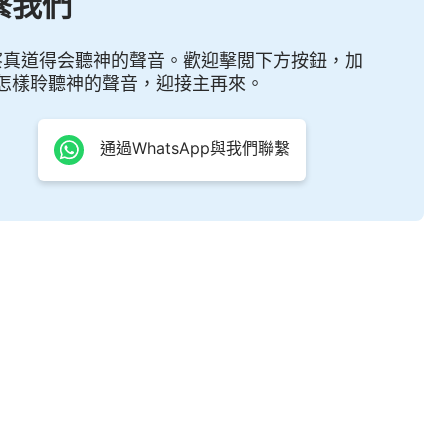
繫我們
這樣的「認為」，這是什麽原因造成的呢？這事的實質
個事的實質是什麽。
察真道得会聽神的聲音。歡迎擊閲下方按鈕，加
怎樣聆聽神的聲音，迎接主再來。
自己采取的實行原則，還有每個人平時注重的，實質
是深還是淺，是字句道理還是實際，總的來説，人最應
通過WhatsApp與我們聯繫
不知道，究其原因是因為人根本就不喜愛真理，所以人
而是抄近道，把自己認為的、知道的好的行為與作法總
行。這樣直接導致的後果就是人用人為的好行為代替實
有了與真理抗衡的資本，與神講理較量的資本。與此同
中的偶像擺在神的位置上。造成人有這些愚昧的作法、
只有一個，今天讓我來告訴你們。原因就在于人雖然跟
本不了解神的心意，這就是問題的根源所在。如果人了
想要得着什麽，神弃絶的是什麽，神喜愛什麽樣的人，
求人，用什麽樣的方式來成全人，人還能有個人的想法
的人作為自己的偶像嗎？如果了解了神的心意，人的看