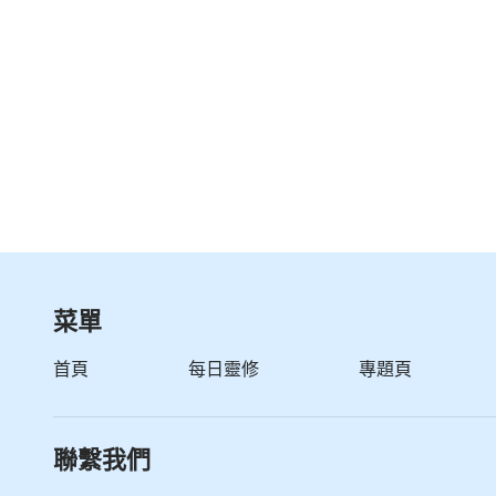
法就理性一些了，就不會隨意把一個敗壞的人當
個簡單的規條或者是原則當成是實行真理。
——《話・卷二
菜單
首頁
每日靈修
專題頁
聯繫我們