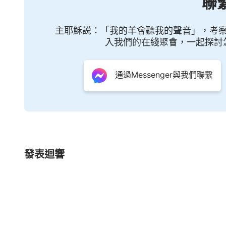
聯
有好結局、好歸宿的人，是神稱許的人。人能有
是什麽？這個事導致的後果是什麽？咱們先説説這
主耶穌説：「我的羊會聽我的聲音」，考
入我們的在綫聚會，一起探討
這些關于人的觀點，關于人的實行法，人
上都是與神對人的要求無關的。不管人所注重的
通過Messenger與我們聯繫
該持守的人并没有持守住，人最應該知道的人也
也不願下功夫在神的話中找到實行原則來實行，
結出來，當成自己的目標去追求，當成真理來實
行真理，同時也滿足了人想討好神的欲望，讓人
時，人也會肆無忌憚地把神放在一邊，把自己心
發表迴響
愚昧的看法，或者是片面的看法、實行法的根源
隨神，每天也
禱告
神、看神的話，但事實上人根
解神的心，人了解神喜歡什麽，神厭憎什麽，神
不喜愛什麽樣的人，神用什麽樣的要求標準來要
嗎？還能去隨便崇拜一個人嗎？還能把一個普通