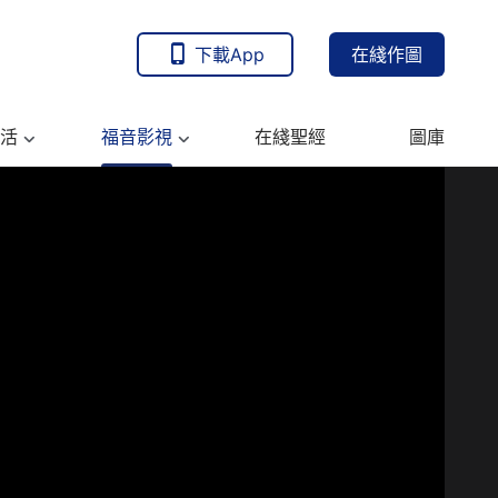
下載App
在綫作圖
活
福音影視
在綫聖經
圖庫