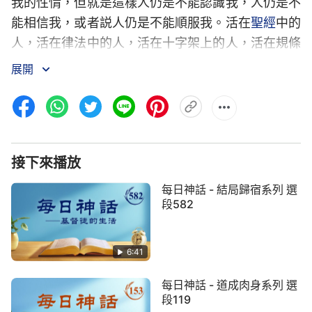
我的性情，但就是這樣人仍是不能認識我，人仍是不
能相信我，或者説人仍是不能順服我。活在
聖經
中的
人，活在律法中的人，活在十字架上的人，活在規條
之中的人，活在我今天的作工之中的人，有誰是與我
展開
相合的呢？你們只想着得到什麽福氣，只想着得到什
麽賞賜，可是你們從來没有想過究竟怎麽做能與我相
合，怎麽做不與我為敵。我對你們的失望太大了，因
為我賜給你們的太多了，但我從你們得到的太少了。
接下來播放
你們的欺騙，你們的狂妄，你們的貪心，你們的奢侈
欲望，你們的背叛，你們的不服，哪一樣能逃出我的
每日神話 - 結局歸宿系列 選
眼睛呢？你們應付我，你們糊弄我，你們羞辱我，你
段582
們欺哄我，你們敲詐我、勒索我的祭物，這些惡行怎
能逃出我的懲罰呢？這些惡行都是你們與我為敵的證
6:41
據，都是你們與我不相合的證據。你們各自都以為你
每日神話 - 道成肉身系列 選
們與我相合的太多了，那這些真憑實據又與誰對號
段119
呢？你們自以為對我一片赤誠，自以為對我一片忠