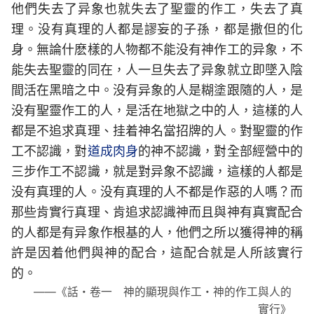
他們失去了异象也就失去了聖靈的作工，失去了真
理。没有真理的人都是謬妄的子孫，都是撒但的化
身。無論什麽樣的人物都不能没有神作工的异象，不
能失去聖靈的同在，人一旦失去了异象就立即墜入陰
間活在黑暗之中。没有异象的人是糊塗跟隨的人，是
没有聖靈作工的人，是活在地獄之中的人，這樣的人
都是不追求真理、挂着神名當招牌的人。對聖靈的作
工不認識，對
道成肉身
的神不認識，對全部經營中的
三步作工不認識，就是對异象不認識，這樣的人都是
没有真理的人。没有真理的人不都是作惡的人嗎？而
那些肯實行真理、肯追求認識神而且與神有真實配合
的人都是有异象作根基的人，他們之所以獲得神的稱
許是因着他們與神的配合，這配合就是人所該實行
的。
——《話・卷一 神的顯現與作工・神的作工與人的
實行》