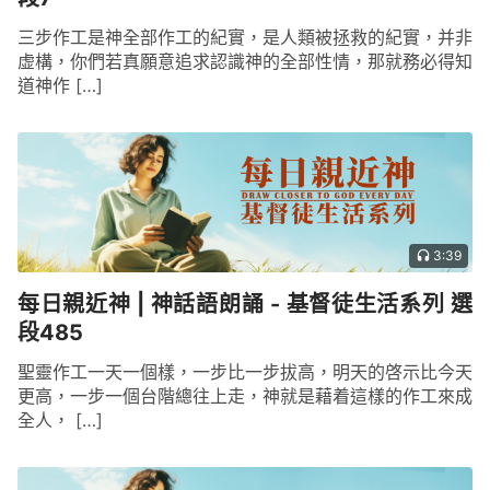
三步作工是神全部作工的紀實，是人類被拯救的紀實，并非
虚構，你們若真願意追求認識神的全部性情，那就務必得知
道神作 […]
3:39
每日親近神 | 神話語朗誦 - 基督徒生活系列 選
段485
聖靈作工一天一個樣，一步比一步拔高，明天的啓示比今天
更高，一步一個台階總往上走，神就是藉着這樣的作工來成
全人， […]