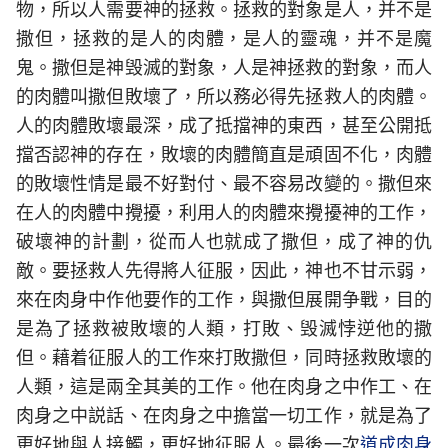
物，所以人需要神的拯救。拯救的對象是人，并不是
撒但，拯救的是人的肉體，是人的靈魂，并不是魔
鬼。撒但是神毁滅的對象，人是神拯救的對象，而人
的肉體叫撒但敗壞了，所以務必得先拯救人的肉體。
人的肉體敗壞最深，成了抵擋神的東西，甚至公開抵
擋否認神的存在，敗壞的肉體簡直是頑固不化，肉體
的敗壞性情是最不好對付、最不容易改變的。撒但來
在人的肉體中攪擾，利用人的肉體來攪擾神的工作，
破壞神的計劃，從而人也就成了撒但，成了神的仇
敵。要拯救人先得將人征服，因此，神也不甘示弱，
來在肉身中作他要作的工作，與撒但展開争戰，目的
是為了拯救被敗壞的人類，打敗、毁滅悖逆他的撒
但。藉着征服人的工作來打敗撒但，同時拯救敗壞的
人類，這是兩全其美的工作。他在肉身之中作工、在
肉身之中説話、在肉身之中擔當一切工作，就是為了
更好地與人接觸，更好地征服人。最後一次
道成肉身