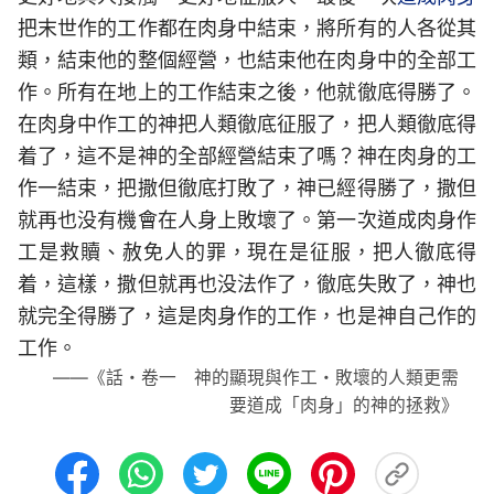
把末世作的工作都在肉身中結束，將所有的人各從其
類，結束他的整個經營，也結束他在肉身中的全部工
作。所有在地上的工作結束之後，他就徹底得勝了。
在肉身中作工的神把人類徹底征服了，把人類徹底得
着了，這不是神的全部經營結束了嗎？神在肉身的工
作一結束，把撒但徹底打敗了，神已經得勝了，撒但
就再也没有機會在人身上敗壞了。第一次道成肉身作
工是救贖、赦免人的罪，現在是征服，把人徹底得
着，這樣，撒但就再也没法作了，徹底失敗了，神也
就完全得勝了，這是肉身作的工作，也是神自己作的
工作。
——《話・卷一 神的顯現與作工・敗壞的人類更需
要道成「肉身」的神的拯救》