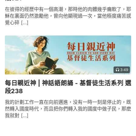
在彼得的經歷中有一個高潮，那時他的肉體幾乎癱軟了，耶
穌在裏面仍然激勵他，曾向他顯現過一次，當他極度痛苦感
覺心碎 […]
3:49
每日親近神 | 神話語朗誦 - 基督徒生活系列 選
段238
我的計劃工作一直在向前邁進，没有一時一刻是停止的，既
然轉入國度時代，而且把你們轉入我的國度中做子民，那麽
我就對 […]