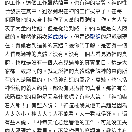
的工作，這個工作雖然簡單，也有神的實質、神的性
情發表在其中。雖然到現在神的工作拔高了，在每一
個跟隨他的人身上神作了大量的具體的工作，向人發
表了大量的話語，但是從始到終，神的本體是向人隱
藏的。雖然他兩次
道成肉身
，但是從
聖經
的記載到現
在，有誰看到過神的真體？據你們了解，是否有一個
人看見過神的真體？没有。没有一個人看見過神的真
體，也就是没有一個人看見過神的真實面目，這是大
家都一致認同的。就是説神的真體或者説神的靈向所
有的人是隱藏的，包括神創造的亞當、夏娃，也包括
神悦納的義人約伯，都没有見過神的真體。那神有意
識隱藏他的真體是因為什麽呢？有些人説：「神怕嚇
着人哪！」有些人説：「神這樣隱藏他的真體是因為
人太渺小，神太大；人不能看，人一看就得死。」還
有些人説：「神每天忙着經營他的工作，可能没工夫
向人顯現讓人看見。」不管你們怎麽認為，我這裏有