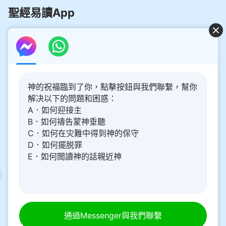
聖經易讀App
好消息：主再來的奥秘揭開了！
神的祝福臨到了你，點擊按鈕與我們聯繫，幫你
你想了解主再來的奥秘，喜迎主重歸嗎？以下内容將為你帶
解决以下的問題和困惑：
來幫助。請點擊進入閲讀、觀看！
了解更多
A．如何迎接主
B．如何禱告蒙神垂聽
通過Messenger與我們聯繫
C．如何在灾難中得到神的保守
D．如何擺脱罪
E．如何閲讀神的話親近神
關于我們
隱私權政策
網站聲明
關注我們
|
|
|
署名信息
|
Copyright © 2024 中文聖經網 All rights
通過Messenger與我們聯繫
reserved.