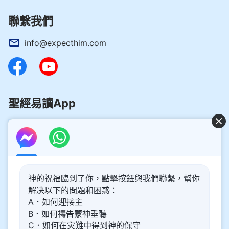
聯繫我們
info@expecthim.com
聖經易讀App
好消息：主再來的奥秘揭開了！
神的祝福臨到了你，點擊按鈕與我們聯繫，幫你
你想了解主再來的奥秘，喜迎主重歸嗎？以下内容將為你帶
解决以下的問題和困惑：
來幫助。請點擊進入閲讀、觀看！
了解更多
A．如何迎接主
B．如何禱告蒙神垂聽
通過Messenger與我們聯繫
C．如何在灾難中得到神的保守