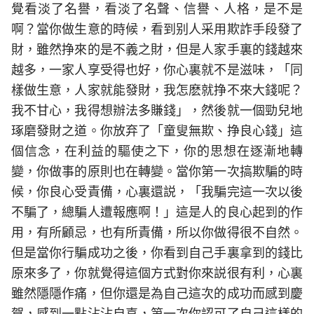
覺看淡了名譽，看淡了名聲、信譽、人格，是不是
啊？當你做生意的時候，看到别人采用欺詐手段發了
財，雖然挣來的是不義之財，但是人家手裏的錢越來
越多，一家人享受得也好，你心裏就不是滋味，「同
樣做生意，人家就能發財，我怎麽就挣不來大錢呢？
我不甘心，我得想辦法多賺錢」，然後就一個勁兒地
琢磨發財之道。你放弃了「童叟無欺、挣良心錢」這
個信念，在利益的驅使之下，你的思想在逐漸地轉
變，你做事的原則也在轉變。當你第一次搞欺騙的時
候，你良心受責備，心裏還説，「我騙完這一次以後
不騙了，總騙人遭報應啊！」這是人的良心起到的作
用，有所顧忌，也有所責備，所以你做得很不自然。
但是當你行騙成功之後，你看到自己手裏拿到的錢比
原來多了，你就覺得這個方式對你來説很有利，心裏
雖然隱隱作痛，但你還是為自己這次的成功而感到慶
賀，感到一點沾沾自喜，第一次你認可了自己這樣的