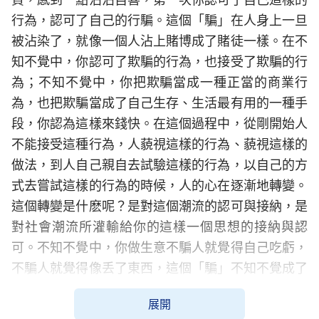
行為，認可了自己的行騙。這個「騙」在人身上一旦
被沾染了，就像一個人沾上賭博成了賭徒一樣。在不
知不覺中，你認可了欺騙的行為，也接受了欺騙的行
為；不知不覺中，你把欺騙當成一種正當的商業行
為，也把欺騙當成了自己生存、生活最有用的一種手
段，你認為這樣來錢快。在這個過程中，從剛開始人
不能接受這種行為，人藐視這樣的行為、藐視這樣的
做法，到人自己親自去試驗這樣的行為，以自己的方
式去嘗試這樣的行為的時候，人的心在逐漸地轉變。
這個轉變是什麽呢？是對這個潮流的認可與接納，是
對社會潮流所灌輸給你的這樣一個思想的接納與認
可。不知不覺中，你做生意不騙人就覺得自己吃虧，
不騙人就覺得像丢了東西，這個「騙」不知不覺成了
你的靈魂，成了你的主心骨，也成了你生存法則當中
展開
必不可少的一種行為。當人接受了這種行為、接受了