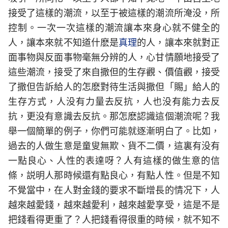
接受了這樣的潮流，以至于被這樣的潮流所淹没，所
控制。一次一次這樣的潮流讓本來身心就不健全的
人，讓本來就不知道什麽是
真理
的人，讓本來就對正
面事物與反面事物毫無分辨的人，心甘情願地接受了
這些潮流，接受了來自撒但的生存觀、價值觀，接受
了撒但告訴給人的怎麽對待生活與撒但「賜」給人的
生存方式，人没有力量去反抗，人也没有能力去反
抗，更没有意識去反抗。那怎麽認識這個潮流呢？我
舉一個簡單的例子，你們可能就逐漸明白了。比如，
過去的人做生意是童叟無欺、貨不二價，這裏有没有
一點良心、人性的表達呀？人有這樣的做生意的信
條，説明人那時候還有點良心，有點人性。但是不知
不覺當中，在人對金錢的要求不斷增長的情况下，人
越來越愛錢，越來越愛利，越來越愛享受，這是不是
把錢看得更重了？人把錢看得很重的時候，就不知不