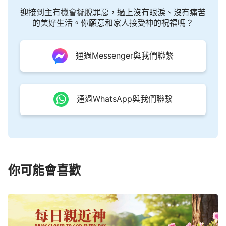
心理取向是什麽？人崇尚什麽了？人開始喜愛邪惡，
迎接到主有機會擺脫罪惡，過上沒有眼淚、沒有痛苦
的美好生活。你願意和家人接受神的祝福嗎？
喜愛暴力，人不喜歡美善，更不喜歡和平，人不願在
正常的人性裏過平淡的日子，而是想享受榮華富貴，
享受肉體，竭盡全力去滿足自己的肉體，没有任何的
通過Messenger與我們聯繫
限制，也没有任何的捆綁，就是為所欲為。那人一旦
陷入了這樣的潮流，你所學的知識能不能幫助你解脱
啊？你所知道的傳統文化與迷信能不能幫助你擺脱這
通過WhatsApp與我們聯繫
樣的困境啊？人所了解的傳統道德、傳統禮儀能不能
幫助人有所收斂呢？比如説《論語》《道德經》，能
不能幫助人從邪惡潮流裏拔出脚來？肯定不能。這
樣，人變得越來越邪惡，越來越狂妄，越來越目中無
你可能會喜歡
人，越來越自私，越來越惡毒。人與人之間没有了情
義，與親人之間没有了愛，與親戚朋友之間也没有了
理解，人與人之間充滿了暴力。每一個人都想用暴力
的手段、暴力的方式活在人中間，用暴力的方式搶奪