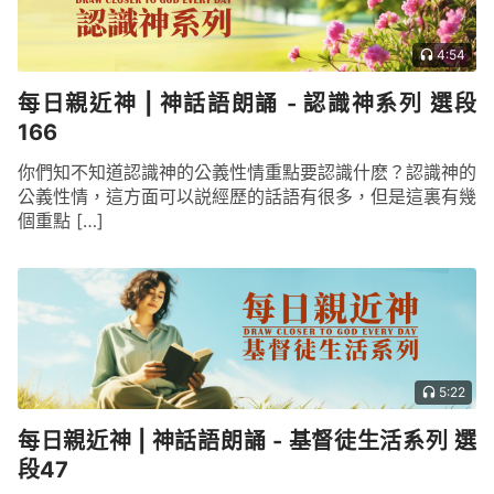
自己的飯碗，用暴力的方式奪得自己的地位，用暴力
的方式獲取自己的利益，用暴力的方式、用邪惡的方
4:54
式做自己想做的任何一件事，這個人類是不是很可怕
了？已經可怕到一個地步了，不但能把神釘在十字架
每日親近神 | 神話語朗誦 - 認識神系列 選段
166
上，還能把所有跟隨神的人趕盡殺絶，因為這個人類
太邪惡了。那人活在撒但敗壞人的這樣的環境中、世
你們知不知道認識神的公義性情重點要認識什麽？認識神的
公義性情，這方面可以説經歷的話語有很多，但是這裏有幾
界中、人群中，當聽完了我剛剛講的這些，你們是不
個重點 […]
是覺得很可怕呢？（是。）那你們是否曾經覺得自己
很可憐？現在感覺有點了，是吧？（是。）聽你們這
個口氣好像覺得：「撒但用各種方式敗壞人，無空不
鑽、無孔不入，那人還有救了嗎？」人還有救嗎？人
自己能救自己嗎？（不能。）那玉皇大帝能救人嗎？
孔子能救人嗎？觀音菩薩能救人嗎？（不能。）誰能
5:22
救人哪？（神。）但是有些人可能心裏有這麽個疑
每日親近神 | 神話語朗誦 - 基督徒生活系列 選
問：「撒但這麽瘋狂、這麽喪心病狂地殘害我們，讓
段47
我們没有活着的希望，也没有活着的
信心
，我們都活