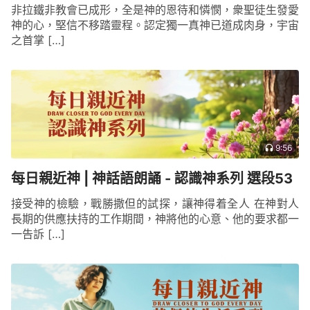
非拉鐵非教會已成形，全是神的恩待和憐憫，衆聖徒生發愛
在敗壞中，反正每一個人都是抵擋神的了，現在我們
神的心，堅信不移踏靈程。認定獨一真神已道成肉身，宇宙
的心都沉到底了，那撒但敗壞我們的同時神在哪兒？
之首掌 […]
神在作什麽？神在我們身上作了哪些事，我們也從未
感覺到啊！」有些人不免有些失落，也不免有一些灰
心。對你們來説，這個感觸挺深，因為我所講的這些
一步一步地讓人明白，人越來越覺得自己没救了，越
來越覺得自己被神抛弃了。但是你們别着急，我們今
9:56
天交通的話題「撒但的邪惡」不是我們真正的主題，
只不過講神的聖潔這方面的實質，我們不得不講撒但
每日親近神 | 神話語朗誦 - 認識神系列 選段53
是怎麽敗壞人的與撒但的邪惡，不得不講這些來讓人
接受神的檢驗，戰勝撒但的試探，讓神得着全人 在神對人
更清楚人現在處在什麽樣的境地。講這些的目的，一
長期的供應扶持的工作期間，神將他的心意、他的要求都一
一告訴 […]
個是讓人知道撒但的邪惡，另外讓人更加深刻地了解
什麽是真正的聖潔。
——《話・卷二 關于認識神・獨一無二的神自己
六》