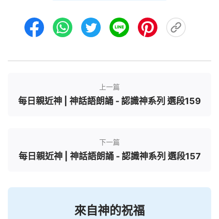
這個思想之後，人的心是不是變了？你的心變了，那
你的人格變没變？你的人性變没變？你的良心變没變
呢？你整個人從心裏到思想，以至于從裏到外都發生
了變化，這是質的變化，這個變化讓你離神越來越
遠，讓你與撒但越來越相合、越來越相似，結果撒但
就把你敗壞成魔鬼了。
上一篇
你們看，現在這個社會潮流對人類的影響大不
每日親近神 | 神話語朗誦 - 認識神系列 選段159
大？對人的慘害深不深？那是太深了！撒但藉着這一
個一個的社會潮流敗壞人哪些方面呢？主要敗壞人的
良心、理智、人性、道德，還有生存觀點。這個社會
下一篇
每日親近神 | 神話語朗誦 - 認識神系列 選段157
潮流是不是讓人逐漸墮落，越來越敗壞呢？撒但用這
個社會潮流將人一步一步地引向魔窟，讓人在社會潮
流當中不知不覺地崇尚金錢、崇尚物欲，也崇尚邪
惡、崇尚暴力，這些東西一旦入了人的心，人就變成
來自神的祝福
什麽了？就變成魔鬼撒但了！因為在人的心裏，人的