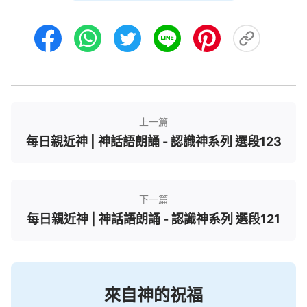
個時期的一個個小小的符號與標志罷了，而每一個人
真正的歸宿與結局并不决定于其一個時期的出生，而
是决定于其每一次的使命，决定于造物主經營計劃完
結時造物主對其的定規。
正所謂有果必有因，有因才有果，一個人的誕生
上一篇
與其前世今生都有必然的聯繫。如果説一個人的死亡
每日親近神 | 神話語朗誦 - 認識神系列 選段123
是其此次輪迴的結束，而一個人的誕生就不得不説是
其新輪迴的開始了；如果舊的輪迴是一個人的前世，
而新的輪迴自然就是一個人的今生了。既然一個人的
下一篇
誕生與其前世今生都有關聯，那麽與這個人出生有關
每日親近神 | 神話語朗誦 - 認識神系列 選段121
的地點、家庭、性别、長相等各個因素就不免與其前
世今生都有關聯了。這就意味着與人出生有關的各個
因素不但會受其前世的影響，也會因為今生的命運而
决定。這樣就産生了各種各樣人的出生背景：有的人
來自神的祝福