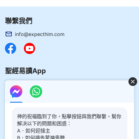
聯繫我們
info@expecthim.com
聖經易讀App
好消息：主再來的奥秘揭開了！
神的祝福臨到了你，點擊按鈕與我們聯繫，幫你
你想了解主再來的奥秘，喜迎主重歸嗎？以下内容將為你帶
解决以下的問題和困惑：
來幫助。請點擊進入閲讀、觀看！
了解更多
A．如何迎接主
B．如何禱告蒙神垂聽