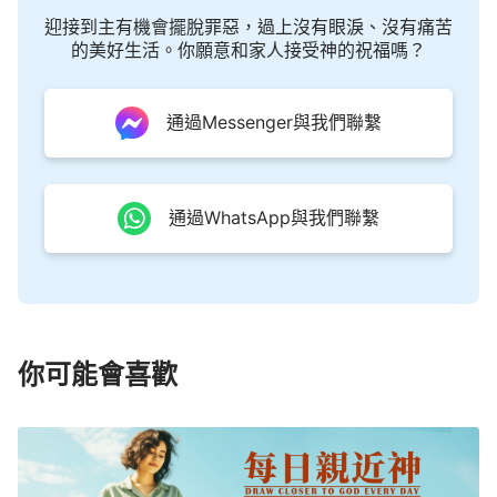
生于貧寒之家，有的人生于富貴之家；有的人生于平
迎接到主有機會擺脫罪惡，過上沒有眼淚、沒有痛苦
庸之族，有的人生于顯赫之邦；有的人生在南方，有
的美好生活。你願意和家人接受神的祝福嗎？
的人生在北部；有的人生于沙漠之地，有的人生于緑
草之洲；有的人的出生帶來了歡聲、笑語，令人慶
通過Messenger與我們聯繫
賀，有的人的出生却帶來了哀哭、帶來了灾禍，讓人
憂愁；有的人生來就如寶貝，有的人生來就如草芥；
有的人五官端正，有的人眼鼻口歪；有的人模樣俊
通過WhatsApp與我們聯繫
俏，有的人長相醜陋；有的人生在夜半子時，有的人
則生在烈日當空的午時……各種各樣人的出生决定于
造物主對各種人命運的安排，也决定了各種各樣人今
生的命運，决定了各種各樣人今生的角色與使命。這
一切都在造物主的主宰之下、命定之下，没有一人能
你可能會喜歡
擺脱這樣的命定，也没有一人能改變自己的出生，更
没有一人能選擇自己的命運。
——《話・卷二 關于認識神・獨一無二的神自己
三》