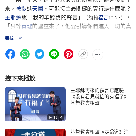
來，
被提
進
天國
。可迎接主最關鍵的實行是什麼呢？
主耶穌
說「我的羊聽我的聲音」
，
（約翰
福音
10:27）
「只等
真理
的聖靈來了，他要引導你們進入一切的真
理」
，主這話與我們迎接主有什麼
（約翰福音16:13）
展開
關係呢？究竟怎麼才能迎接到主呢？相聲《我們迎接
到主了》通過講述兩位宗派信徒迎接主的經歷，為你
揭曉答案……
擴展閲讀
接下來播放
基督教會綜藝節目《主到底怎麼來》【相聲】
主耶穌再來的預言已應驗
《没有看見就信的有福了》
基督教會相聲《信子的人有永生》
基督教會相聲
18:14
基督教會相聲《走岔道》注