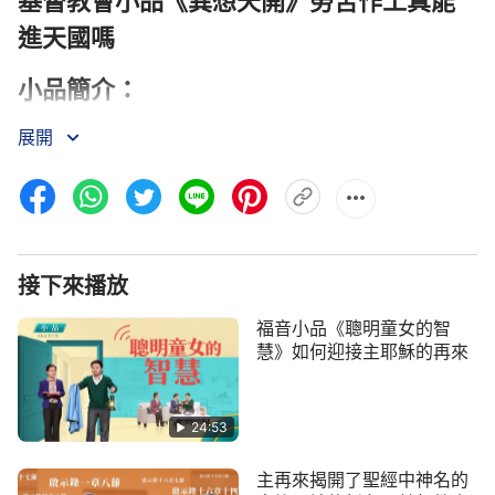
基督教會小品《異想天開》勞苦作工真能
進天國嗎
小品簡介：
展開
一位披著羊皮大衣的宗教牧師，一位誠實善良的
主內妻子，一位喜愛
真理
、有分辨的虔誠
基督
徒，三
人聚集出演了一場幽默詼諧的小品劇。「勞苦作工真
能
被提
進
天國
嗎？」劇中極具諷刺意味的台詞，信徒
與牧師間的精彩辯論，實在發人反省深思……
接下來播放
福音小品《聰明童女的智
慧》如何迎接主耶穌的再來
24:53
主再來揭開了聖經中神名的