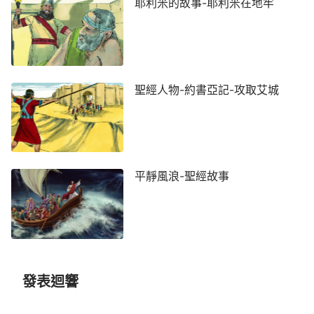
耶利米的故事-耶利米在地牢
聖經人物-約書亞記-攻取艾城
平靜風浪-聖經故事
發表迴響