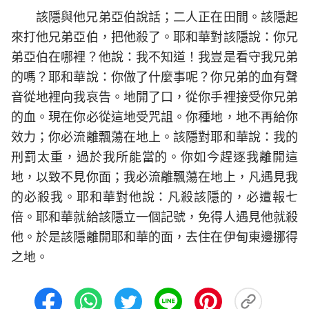
該隱與他兄弟亞伯說話；二人正在田間。該隱起
來打他兄弟亞伯，把他殺了。耶和華對該隱說：你兄
弟亞伯在哪裡？他說：我不知道！我豈是看守我兄弟
的嗎？耶和華說：你做了什麼事呢？你兄弟的血有聲
音從地裡向我哀告。地開了口，從你手裡接受你兄弟
的血。現在你必從這地受咒詛。你種地，地不再給你
效力；你必流離飄蕩在地上。該隱對耶和華說：我的
刑罰太重，過於我所能當的。你如今趕逐我離開這
地，以致不見你面；我必流離飄蕩在地上，凡遇見我
的必殺我。耶和華對他說：凡殺該隱的，必遭報七
倍。耶和華就給該隱立一個記號，免得人遇見他就殺
他。於是該隱離開耶和華的面，去住在伊甸東邊挪得
之地。