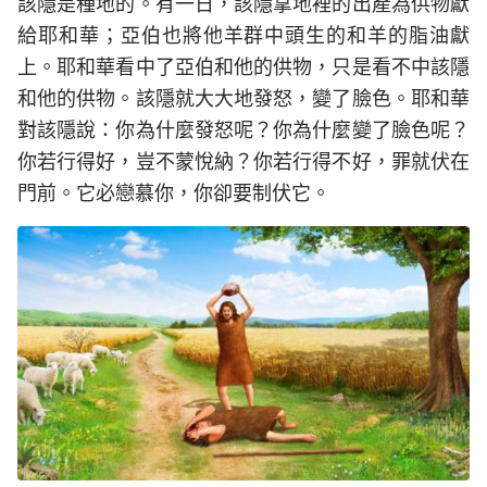
該隱是種地的。有一日，該隱拿地裡的出產為供物獻
給耶和華；亞伯也將他羊群中頭生的和羊的脂油獻
上。耶和華看中了亞伯和他的供物，只是看不中該隱
和他的供物。該隱就大大地發怒，變了臉色。耶和華
對該隱說：你為什麼發怒呢？你為什麼變了臉色呢？
你若行得好，豈不蒙悅納？你若行得不好，罪就伏在
門前。它必戀慕你，你卻要制伏它。