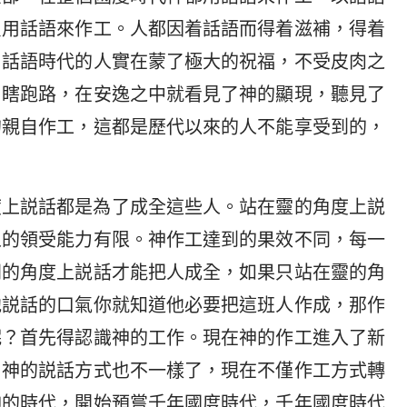
只用話語來作工。人都因着話語而得着滋補，得着
。話語時代的人實在蒙了極大的祝福，不受皮肉之
、瞎跑路，在安逸之中就看見了神的顯現，聽見了
的親自作工，這都是歷代以來的人不能享受到的，
度上説話都是為了成全這些人。站在靈的角度上説
人的領受能力有限。神作工達到的果效不同，每一
同的角度上説話才能把人成全，如果只站在靈的角
他説話的口氣你就知道他必要把這班人作成，那作
呢？首先得認識神的工作。現在神的作工進入了新
，神的説話方式也不一樣了，現在不僅作工方式轉
神的時代，開始預嘗千年國度時代，千年國度時代