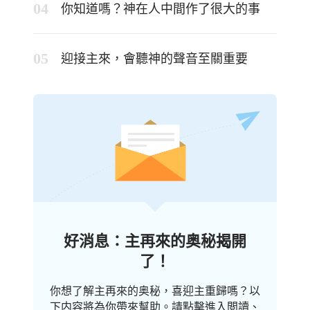
你知道嗎？神在人中間作了很大的事
迎接主來，會聽神的聲音至關重要
好消息：主再來的奥秘揭開
了！
你想了解主再來的奥秘，喜迎主重歸嗎？以
下内容將為你帶來幫助。請點擊進入閲讀、