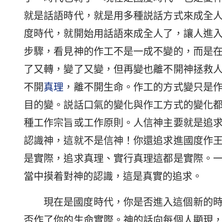
就是話語時代，就是用多種説話方式來成全
度時代，就開始用話語來成全人了，讓人進
步驟，看見神的作工不是一成不變的，而是
了又轉，變了又變，但再變也離不開神拯救
不開
真理
，離不開生命。作工的方式變只是
目的變。説話口氣的變化與作工方式的變化
種工作宗旨或工作原則。人信神主要就是追
認識神，這就不是信神！你還追求進國度作
是實際，追求真理、實行真理這都是實際。
當中摸着對神的認識，這是真實的追求。
現在是國度時代，你是否進入這個新的
否作了你的生命實際。神的話向每個人顯現