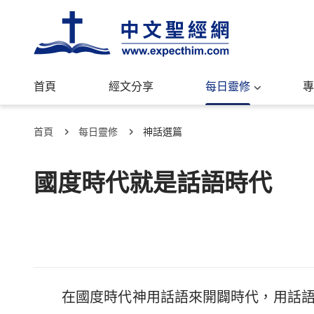
首頁
經文分享
每日靈修
專
首頁
每日靈修
神話選篇
國度時代就是話語時代
在國度時代神用話語來開闢時代，用話