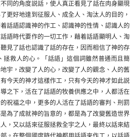
在不同的角度説話，使人真正看見了話在肉身顯現
為了更好地達到征服人、成全人、淘汰人的目的，
藉着話語認識神的作工、認識神的性情、認識人的
在話語時代要作的一切工作，藉着話語顯明人、淘
、聽見了話也認識了話的存在，因而相信了神的存
、拯救人的心。「話語」這個詞雖然普通而且簡
動地宇，改變了人的心，改變了人的觀念、人的舊
只有今天的神才這樣作工，只有今天的神才如此説
引導之下，活在了話語的牧養供應之中，人都活在
話的祝福之中，更多的人活在了話語的審判、刑罰
都是為了成就神的旨意的，都是為了改變舊造世界
之人，又以話來征服拯救全宇之人，最終以話來結
全部。在整個國度時代神都用話語來作工，以話語