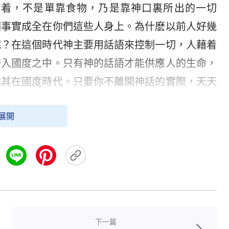
活着，不是單靠食物，乃是靠神口裏所出的一切
個事實成全在你們這些人身上。為什麽以前人好幾
呢？在這個時代神主要用話語來控制一切，人藉着
帶入國度之中。只有神的話語才能供應人的生命，
尤其在國度時代。只要你不離開神話的實際，天天
展開
一天兩天的事，神作工正常實際，作工都有必要的
架的工作完成，更何况潔净人、變化人的生命，這
的人也不是容易的事，尤其生在大紅龍國家的人素
你别着急看果效，你得積極主動吃喝神的話，在神
地實行，在神話中長認識、長見識、長分辨、長智
話、看神的話、認識神的話、經歷神的話、實行神
下一篇