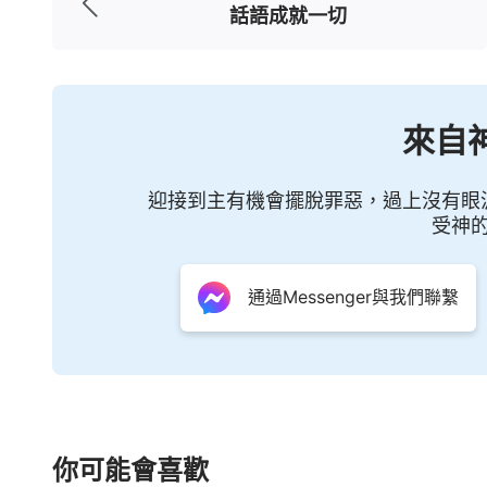
的話為原則，不知不覺你就長成了。有人説
話語成就一切
一個身量你就能實行出來了，四五歲的小孩
己有多大身量你自己該知道，能實行哪些就
來自
話語，以後就以吃喝神的話為原則，你先别
就吃喝，保證神能把你作成。但吃喝神的話
迎接到主有機會擺脫罪惡，過上沒有眼
該認識的，就是异象方面的，再一方面找着
受神
方面的，一個是進入方面的，把這兩方面摸
就會吃喝神話了。
通過Messenger與我們聯繫
以後談神的話這是你説話的原則，平時
容，談自己怎麽認識神話的，怎麽實行神話
你，要成為神話語的世界人也得配合，你如
照你。没事就談神的話，别閑扯！讓你的生
你可能會喜歡