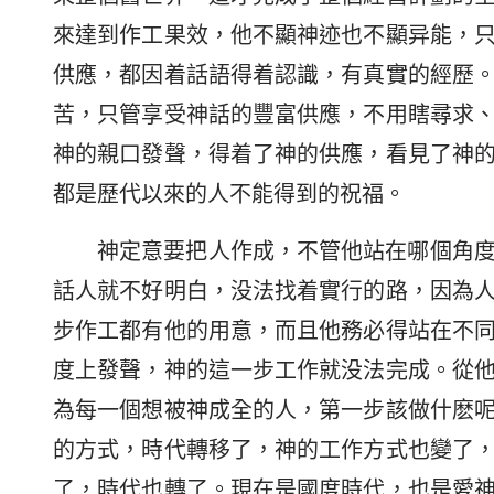
來達到作工果效，他不顯神迹也不顯异能，
供應，都因着話語得着認識，有真實的經歷
苦，只管享受神話的豐富供應，不用瞎尋求
神的親口發聲，得着了神的供應，看見了神
都是歷代以來的人不能得到的祝福。
神定意要把人作成，不管他站在哪個角
話人就不好明白，没法找着實行的路，因為
步作工都有他的用意，而且他務必得站在不
度上發聲，神的這一步工作就没法完成。從
為每一個想被神成全的人，第一步該做什麽
的方式，時代轉移了，神的工作方式也變了
了，時代也轉了。現在是國度時代，也是愛