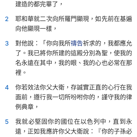
建造的都完畢了，
以斯拉記
尼希米記
2
耶和華就二次向所羅門顯現，如先前在基遍
以斯帖記
約伯記
向他顯現一樣，
詩篇
箴言
3
對他說：「你向我所
禱告
祈求的，我都應允
傳道書
雅歌
了。我已將你所建的這殿分別為聖，使我的
以賽亞書
耶利米書
名永遠在其中，我的眼、我的心也必常在那
裡。
耶利米哀歌
以西結書
4
你若效法你父大衛，存誠實正直的心行在我
但以理書
何西阿書
面前，遵行我一切所吩咐你的，謹守我的律
約珥書
阿摩司書
例典章，
俄巴底亞書
約拿書
5
我就必堅固你的國位在以色列中，直到永
彌迦書
那鴻書
遠，正如我應許你父大衛說：『你的子孫必