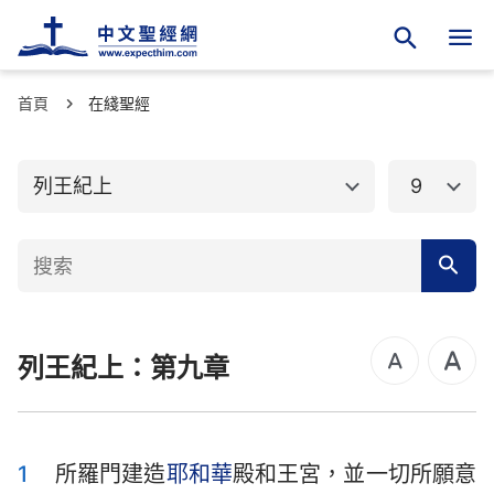
首頁
舊約聖經
在綫聖經
新約聖經
創世記
出埃及記
列王紀上
9
利未記
民數記
申命記
約書亞記
士師記
路得記
列王紀上：第九章
撒母耳記上
撒母耳記下
列王紀上
列王紀下
歷代志上
歷代志下
1
所羅門建造
耶和華
殿和王宮，並一切所願意