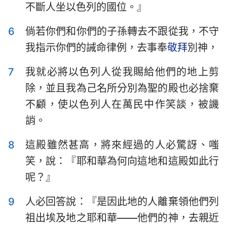
不斷人坐以色列的國位。』
哈巴谷書
西番雅書
哈該書
撒迦利亞書
6
倘若你們和你們的子孫轉去不跟從我，不守
我指示你們的誡命律例，去事奉
敬拜
別神，
瑪拉基書
7
我就必將以色列人從我賜給他們的地上剪
除，並且我為己名所分別為聖的殿也必捨棄
不顧，使以色列人在萬民中作笑談，被譏
誚。
8
這殿雖然甚高，將來經過的人必驚訝、嗤
笑，說：『耶和華為何向這地和這殿如此行
呢？』
9
人必回答說：『是因此地的人離棄領他們列
祖出埃及地之耶和華——他們的神，去親近