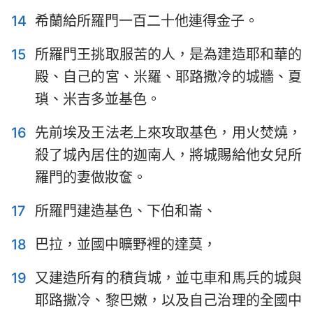
14
希蘭給所羅門一百二十他連得金子。
15
所羅門王挑取服苦的人，是為建造耶和華的
殿、自己的宮、米羅、耶路撒冷的城牆、夏
瑣、米吉多並基色。
16
先前埃及王法老上來攻取基色，用火焚燒，
1
2
3
4
5
6
7
殺了城內居住的迦南人，將城賜給他女兒所
8
9
10
11
12
13
14
羅門的妻做妝奩。
15
16
17
18
19
20
21
17
所羅門建造基色、下伯和崙、
22
18
巴拉，並國中曠野裡的達莫，
19
又建造所有的積貨城，並屯車和馬兵的城與
耶路撒冷、黎巴嫩，以及自己治理的全國中