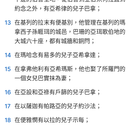
約念之外，有亞希律的兒子巴拿；
13
在基列的拉末有便基別，他管理在基列的瑪
拿西子孫睚珥的城邑，巴珊的亞珥歌伯地的
大城六十座，都有城牆和銅閂；
14
在瑪哈念有易多的兒子亞希拿達；
15
在拿弗他利有亞希瑪斯，他也娶了所羅門的
一個女兒巴實抹為妻；
16
在亞設和亞祿有戶篩的兒子巴拿；
17
在以薩迦有帕路亞的兒子約沙法；
18
在便雅憫有以拉的兒子示每；