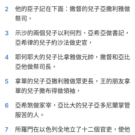
以斯拉記
尼希米記
2
他的臣子記在下面：撒督的兒子亞撒利雅做
祭司，
以斯帖記
約伯記
3
示沙的兩個兒子以利何烈、亞希亞做書記，
詩篇
箴言
亞希律的兒子約沙法做史官，
傳道書
雅歌
4
耶何耶大的兒子比拿雅做元帥，撒督和亞比
以賽亞書
耶利米書
亞他做祭司長，
耶利米哀歌
以西結書
5
拿單的兒子亞撒利雅做眾吏長，王的朋友拿
但以理書
何西阿書
單的兒子撒布得做領袖，
約珥書
阿摩司書
6
亞希煞做家宰，亞比大的兒子亞多尼蘭掌管
俄巴底亞書
約拿書
服苦的人。
彌迦書
那鴻書
7
所羅門在以色列全地立了十二個官吏，使他