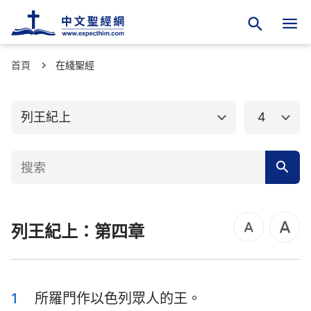
首頁
舊約聖經
在綫聖經
新約聖經
創世記
出埃及記
列王紀上
4
利未記
民數記
申命記
約書亞記
士師記
路得記
列王紀上：第四章
撒母耳記上
撒母耳記下
列王紀上
列王紀下
歷代志上
歷代志下
1
所羅門作以色列眾人的王。