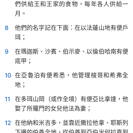
們供給王和王家的食物，每年各人供給一
哈巴谷書
西番雅書
月。
哈該書
撒迦利亞書
8
他們的名字記在下面：在以法蓮山地有便戶
瑪拉基書
珥；
9
在瑪迦斯、沙賓、伯示麥、以倫伯哈南有便
底甲；
10
在亞魯泊有便希悉，他管理梭哥和希弗全
地；
11
在多珥山岡（或作全境）有便亞比拿達，他
娶了所羅門的女兒他法為妻；
12
在他納和米吉多，並靠近撒拉他拿、耶斯列
下邊的伯善全地，從伯善到亞伯米何拉直到