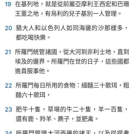
19
在基列地，就是從前屬亞摩利王西宏和巴珊
王噩之地，有烏利的兒子基別一人管理。
20
猶大人和以色列人如同海邊的沙那樣多，
都吃喝快樂。
21
所羅門統管諸國，從大河到非利士地，直到
埃及的邊界。所羅門在世的日子，這些國都
進貢服事他。
1
2
3
4
5
6
7
22
所羅門每日所用的食物：細麵三十歌珥，粗
8
9
10
11
12
13
14
麵六十歌珥，
15
16
17
18
19
20
21
23
肥牛十隻，草場的牛二十隻，羊一百隻，
22
還有鹿、羚羊、麃子，並肥禽。
24
所羅門管理大河西邊的諸王，以及從提弗