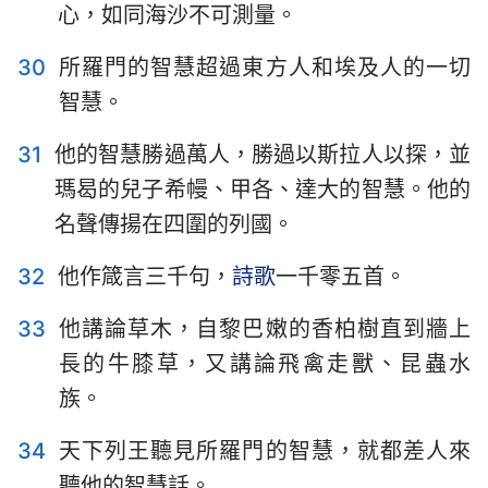
心，如同海沙不可測量。
30
所羅門的智慧超過東方人和埃及人的一切
智慧。
31
他的智慧勝過萬人，勝過以斯拉人以探，並
瑪曷的兒子希幔、甲各、達大的智慧。他的
名聲傳揚在四圍的列國。
32
他作箴言三千句，
詩歌
一千零五首。
33
他講論草木，自黎巴嫩的香柏樹直到牆上
長的牛膝草，又講論飛禽走獸、昆蟲水
族。
34
天下列王聽見所羅門的智慧，就都差人來
聽他的智慧話。