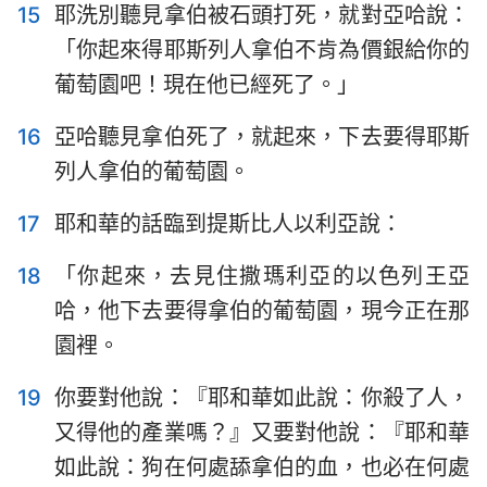
15
耶洗別聽見拿伯被石頭打死，就對亞哈說：
「你起來得耶斯列人拿伯不肯為價銀給你的
葡萄園吧！現在他已經死了。」
16
亞哈聽見拿伯死了，就起來，下去要得耶斯
列人拿伯的葡萄園。
17
耶和華的話臨到提斯比人以利亞說：
18
「你起來，去見住撒瑪利亞的以色列王亞
1
2
3
4
5
6
7
哈，他下去要得拿伯的葡萄園，現今正在那
園裡。
8
9
10
11
12
13
14
15
16
17
18
19
20
21
19
你要對他說：『耶和華如此說：你殺了人，
又得他的產業嗎？』又要對他說：『耶和華
22
如此說：狗在何處舔拿伯的血，也必在何處