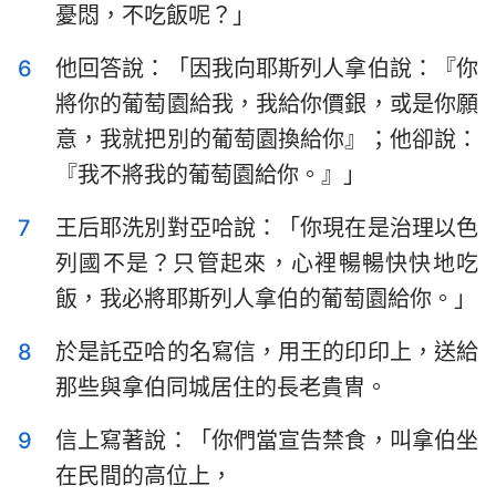
憂悶，不吃飯呢？」
哈巴谷書
西番雅書
哈該書
撒迦利亞書
6
他回答說：「因我向耶斯列人拿伯說：『你
將你的葡萄園給我，我給你價銀，或是你願
瑪拉基書
意，我就把別的葡萄園換給你』；他卻說：
『我不將我的葡萄園給你。』」
7
王后耶洗別對亞哈說：「你現在是治理以色
列國不是？只管起來，心裡暢暢快快地吃
飯，我必將耶斯列人拿伯的葡萄園給你。」
8
於是託亞哈的名寫信，用王的印印上，送給
那些與拿伯同城居住的長老貴冑。
9
信上寫著說：「你們當宣告禁食，叫拿伯坐
在民間的高位上，