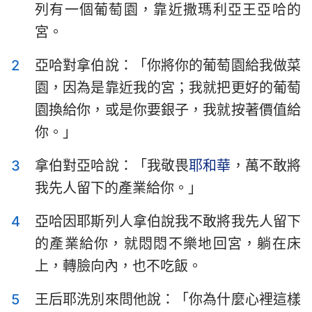
列有一個葡萄園，靠近撒瑪利亞王亞哈的
以斯拉記
尼希米記
宮。
以斯帖記
約伯記
2
亞哈對拿伯說：「你將你的葡萄園給我做菜
詩篇
箴言
園，因為是靠近我的宮；我就把更好的葡萄
傳道書
雅歌
園換給你，或是你要銀子，我就按著價值給
你。」
以賽亞書
耶利米書
3
拿伯對亞哈說：「我敬畏
耶和華
，萬不敢將
耶利米哀歌
以西結書
我先人留下的產業給你。」
但以理書
何西阿書
4
亞哈因耶斯列人拿伯說我不敢將我先人留下
約珥書
阿摩司書
的產業給你，就悶悶不樂地回宮，躺在床
俄巴底亞書
約拿書
上，轉臉向內，也不吃飯。
彌迦書
那鴻書
5
王后耶洗別來問他說：「你為什麼心裡這樣