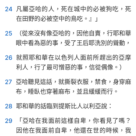
24
凡屬亞哈的人，死在城中的必被狗吃，死
在田野的必被空中的鳥吃。』」
25
（從來沒有像亞哈的，因他自賣，行耶和華
眼中看為惡的事，受了王后耶洗別的聳動，
26
就照耶和華在以色列人面前所趕出的亞摩
利人，行了最可憎惡的事，信從偶像。）
27
亞哈聽見這話，就撕裂衣服，禁食，身穿麻
布，睡臥也穿著麻布，並且緩緩而行。
28
耶和華的話臨到提斯比人以利亞說：
29
「亞哈在我面前這樣自卑，你看見了嗎？
因他在我面前自卑，他還在世的時候，我