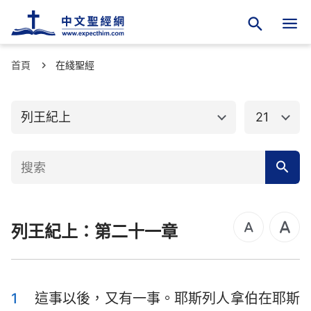
首頁
舊約聖經
在綫聖經
新約聖經
創世記
出埃及記
列王紀上
21
利未記
民數記
申命記
約書亞記
士師記
路得記
列王紀上：第二十一章
撒母耳記上
撒母耳記下
列王紀上
列王紀下
歷代志上
歷代志下
1
這事以後，又有一事。耶斯列人拿伯在耶斯