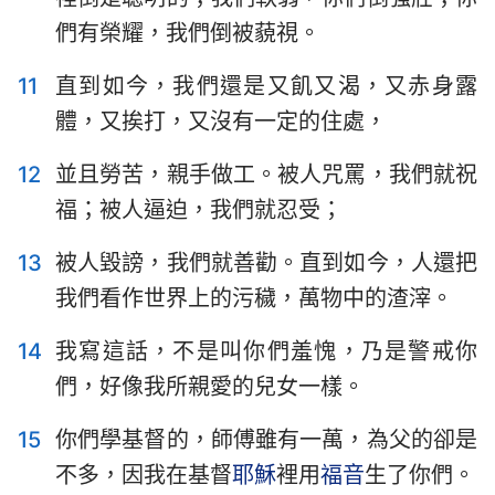
們有榮耀，我們倒被藐視。
11
直到如今，我們還是又飢又渴，又赤身露
體，又挨打，又沒有一定的住處，
12
並且勞苦，親手做工。被人咒罵，我們就祝
福；被人逼迫，我們就忍受；
13
被人毀謗，我們就善勸。直到如今，人還把
我們看作世界上的污穢，萬物中的渣滓。
1
2
3
4
5
6
7
14
我寫這話，不是叫你們羞愧，乃是警戒你
8
9
10
11
12
13
14
們，好像我所親愛的兒女一樣。
15
16
15
你們學基督的，師傅雖有一萬，為父的卻是
不多，因我在基督
耶穌
裡用
福音
生了你們。