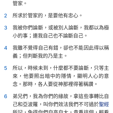
管家。
提摩太前書
提摩太後書
2
所求於管家的，是要他有忠心。
提多書
腓利門書
3
我被你們論斷，或被別人論斷，我都以為極
希伯來書
雅各書
小的事；連我自己也不論斷自己。
彼得前書
彼得後書
4
我雖不覺得自己有錯，卻也不能因此得以稱
約翰一書
約翰二書
義；但判斷我的乃是主。
約翰三書
猶大書
5
所以，時候未到，什麼都不要論斷，只等主
啟示錄
來，他要照出暗中的隱情，顯明人心的意
念。那時，各人要從神那裡得著稱讚。
6
弟兄們，我為你們的緣故，拿這些事轉比自
己和亞波羅，叫你們效法我們不可過於
聖經
所記，免得你們自高自大，貴重這個，輕看