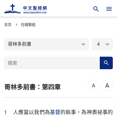
首頁
舊約聖經
在綫聖經
新約聖經
馬太福音
馬可福音
哥林多前書
4
路加福音
約翰福音
使徒行傳
羅馬書
哥林多前書
哥林多後書
哥林多前書：第四章
加拉太書
以弗所書
腓立比書
歌羅西書
帖撒羅尼迦前書
帖撒羅尼迦後書
1
人應當以我們為
基督
的執事，為神奧祕事的