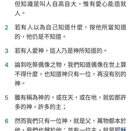
但知識是叫人自高自大，惟有愛心能造就
提摩太前書
提摩太後書
人。
提多書
腓利門書
2
若有人以為自己知道什麼，按他所當知道
希伯來書
雅各書
的，他仍是不知道。
彼得前書
彼得後書
3
若有人愛神，這人乃是神所知道的。
約翰一書
約翰二書
4
論到吃祭偶像之物，我們知道偶像在世上算
約翰三書
猶大書
不得什麼，也知道神只有一位，再沒有別的
神。
啟示錄
5
雖有稱為神的，或在天，或在地，就如那許
多的神，許多的主；
6
然而我們只有一位神，就是父，萬物都本於
他，我們也歸於他；並有一位主，就是
耶穌