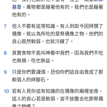
基督
，萬物都是藉著他有的，我們也是藉著
他有的。
7
但人不都有這等知識。有人到如今因拜慣了
偶像，就以為所吃的是祭偶像之物。他們的
良心既然軟弱，也就污穢了。
8
其實食物不能叫神看中我們，因為我們不吃
也無損，吃也無益。
9
只是你們要謹慎，恐怕你們這自由竟成了那
軟弱人的絆腳石。
10
若有人見你這有知識的在偶像的廟裡坐席，
1
2
3
4
5
6
7
這人的良心若是軟弱，豈不放膽去吃那祭偶
8
9
10
11
12
13
14
像之物嗎？