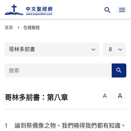
首頁
舊約聖經
在綫聖經
新約聖經
馬太福音
馬可福音
哥林多前書
8
路加福音
約翰福音
使徒行傳
羅馬書
哥林多前書
哥林多後書
哥林多前書：第八章
加拉太書
以弗所書
腓立比書
歌羅西書
帖撒羅尼迦前書
帖撒羅尼迦後書
1
論到祭偶像之物，我們曉得我們都有知識。