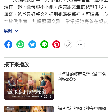
活在一起，繼母容不下她，經常跟文雅的爸爸爭吵。
無奈，爸爸只好將文雅送到她媽媽那裡。可媽媽一心
忙於做生意，無暇照顧文雅，常常把她寄養在親友
家。長期的寄養生活，使年幼的文雅感到孤獨、無
展開
助，她渴望家的溫暖。直到爸爸與繼母離婚，文雅才
回到爸爸身邊，從此她好歹有了個家。
長大的文雅很懂事、聽話，學習刻苦。然而，就
在她努力複習迎接高考時，不幸接踵而來：媽媽突發
接下來播放
腦溢血癱瘓在床，繼父拋棄了媽媽，還霸佔了所有家
基督徒的經歷見證《放下名
產；爸爸又患肝癌住院……文雅無力擔負家庭的重
利好輕鬆》
擔，只好向親友求助，卻遭到拒絕……
就在文雅痛苦無助時，全能神
教會
的姊妹給她們
29:15
母女見證了全能神的末世作工，她們從神的話中明白
福音見證視頻《神在中國顯
了人活著痛苦的根源，知道了人只有來到神面前才有