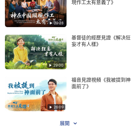
現作工太有意義了》
神的保守，才活得幸福。在神話語的安慰下，她們母
女終於從痛苦無助中走了出來。文雅真實體嘗到了神
的愛與憐憫，她終於感受到了家的溫暖，來到了真正
29:28
的家……
基督徒的經歷見證《解决狂
妄才有人樣》
29:00
福音見證視頻《我被提到神
面前了》
26:09
展開