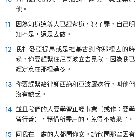
他。
11
因為知道這等人已經背道，犯了罪，自己明
知不是，還是去做。
1
2
3
12
我打發亞提馬或是推基古到你那裡去的時
候，你要趕緊往尼哥波立去見我，因為我已
經定意在那裡過冬。
13
你要趕緊給律師西納和亞波羅送行，叫他們
沒有缺乏。
14
並且我們的人要學習正經事業（或作：要學
習行善），預備所需用的，免得不結果子。
15
同我在一處的人都問你安。請代問那些因有