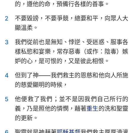
的，遵他的命，預備行各樣的善事。
提摩太前書
提摩太後書
2
不要毀謗，不要爭競，總要和平，向眾人大
提多書
腓利門書
顯溫柔。
希伯來書
雅各書
3
我們從前也是無知、悖逆、受迷惑、服事各
彼得前書
彼得後書
樣私慾和宴樂，常存惡毒（或作：陰毒）嫉
約翰一書
約翰二書
妒的心，是可恨的，又是彼此相恨。
約翰三書
猶大書
4
但到了神——我們救主的恩慈和他向人所施
的慈愛顯明的時候，
啟示錄
5
他便救了我們；並不是因我們自己所行的
義，乃是照他的憐憫，藉著
重生
的洗和聖靈
的更新。
6
聖靈就是神藉著
耶穌
基督
我們救主厚厚澆灌