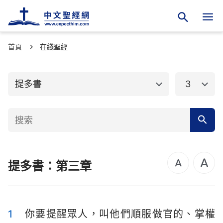
首頁
舊約聖經
在綫聖經
新約聖經
馬太福音
馬可福音
提多書
3
路加福音
約翰福音
使徒行傳
羅馬書
哥林多前書
哥林多後書
提多書：第三章
加拉太書
以弗所書
腓立比書
歌羅西書
帖撒羅尼迦前書
帖撒羅尼迦後書
1
你要提醒眾人，叫他們順服做官的、掌權