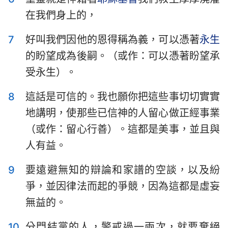
在我們身上的，
7
好叫我們因他的恩得稱為義，可以憑著
永生
的盼望成為後嗣。（或作：可以憑著盼望承
受永生）。
8
這話是可信的。我也願你把這些事切切實實
地講明，使那些已信神的人留心做正經事業
（或作：留心行善）。這都是美事，並且與
人有益。
9
要遠避無知的辯論和家譜的空談，以及紛
爭，並因律法而起的爭競，因為這都是虛妄
無益的。
10
分門結黨的人，警戒過一兩次，就要棄絕